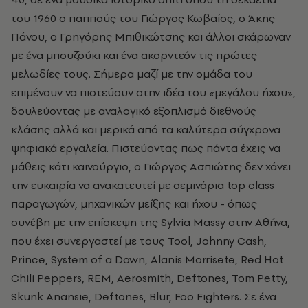
του 1960 ο παππούς του Γιώργος Κωβαίος, ο Άκης
Πάνου, ο Γρηγόρης Μπιθικώτσης και άλλοι σκάρωναν
με ένα μπουζούκι και ένα ακορντεόν τις πρώτες
μελωδίες τους. Σήμερα μαζί με την ομάδα του
επιμένουν να πιστεύουν στην ιδέα του «μεγάλου ήχου»,
δουλεύοντας με αναλογικό εξοπλισμό διεθνούς
κλάσης αλλά και μερικά από τα καλύτερα σύγχρονα
ψηφιακά εργαλεία. Πιστεύοντας πως πάντα έχεις να
μάθεις κάτι καινούργιο, ο Γιώργος Ασπιώτης δεν χάνει
την ευκαιρία να ανακατευτεί με σεμινάρια
top class
παραγωγών, μηχανικών μείξης και ήχου - όπως
συνέβη με την επίσκεψη της
Sylvia Massy στην Αθήνα,
που έχει συνεργαστεί με τους Tool, Johnny Cash,
Prince, System of a Down, Alanis Morrisete, Red Hot
Chili Peppers, REM, Aerosmith, Deftones, Tom Petty,
Skunk Anansie, Deftones, Blur, Foo Fighters. Σε ένα