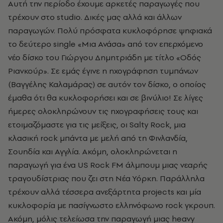
Αυτή την περίοδο έχουμε αρκετές παραγωγές που
τρέχουν στο studio. Δικές μας αλλά και άλλων
παραγωγών. Πολύ πρόσφατα κυκλοφόρησε ψηφιακά
το δεύτερο single «Μια Ανάσα» από τον επερχόμενο
νέο δίσκο του Γιώργου Δημητριάδη με τίτλο «Οδός
Ριανκούρ». Σε εμάς έγινε η ηχογράφηση τυμπάνων
(Βαγγέλης Καλαμάρας) σε αυτόν τον δίσκο, ο οποίος
έμαθα ότι θα κυκλοφορήσει και σε βινύλιο! Σε λίγες
ήμερες ολοκληρώνουν τις ηχογραφήσεις τους και
ετοιμαζόμαστε για τις μείξεις, οι Salty Rock, μια
κλασική rock μπάντα με μελή από τη Φινλανδία,
Σουηδία και Αγγλία. Ακόμη, ολοκληρώνεται η
παραγωγή για ένα US Rock FM άλμπουμ μιας νεαρής
τραγουδίστριας που ζει στη Νέα Υόρκη. Παράλληλα
τρέχουν αλλά τέσσερα ανεξάρτητα projects και μία
κυκλοφορία με πασίγνωστο ελληνόφωνο rock γκρουπ.
Ακόμη, μόλις τελείωσα την παραγωγή μιας heavy