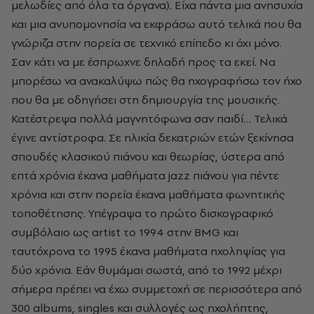
μελωδίες από όλα τα όργανα). Είχα πάντα μια ανησυχία
και μια ανυπομονησία να εκφράσω αυτό τελικά που θα
γνώριζα στην πορεία σε τεχνικό επίπεδο κι όχι μόνο.
Σαν κάτι να με έσπρωχνε δηλαδή προς τα εκεί. Να
μπορέσω να ανακαλύψω πώς θα ηχογραφήσω τον ήχο
που θα με οδηγήσει στη δημιουργία της μουσικής.
Κατέστρεψα πολλά μαγνητόφωνα σαν παιδί… Τελικά
έγινε αντίστροφα. Σε ηλικία δεκατριών ετών ξεκίνησα
σπουδές κλασικού πιάνου και θεωρίας, ύστερα από
επτά χρόνια έκανα μαθήματα jazz πιάνου για πέντε
χρόνια και στην πορεία έκανα μαθήματα φωνητικής
τοποθέτησης. Υπέγραψα το πρώτο δισκογραφικό
συμβόλαιο ως artist το 1994 στην BMG και
ταυτόχρονα το 1995 έκανα μαθήματα ηχοληψίας για
δύο χρόνια. Εάν θυμάμαι σωστά, από το 1992 μέχρι
σήμερα πρέπει να έχω συμμετοχή σε περισσότερα από
300 albums, singles και συλλογές ως ηχολήπτης,