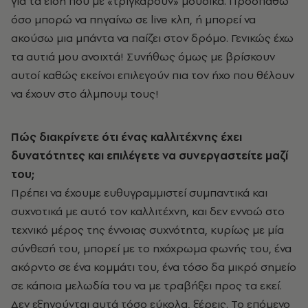
για τα είδη που με «τριγκάρουν» μουσικά. Προσπαθώ
όσο μπορώ να πηγαίνω σε live κλπ, ή μπορεί να
ακούσω μια μπάντα να παίζει στον δρόμο. Γενικώς έχω
τα αυτιά μου ανοιχτά! Συνήθως όμως με βρίσκουν
αυτοί καθώς εκείνοι επιλεγούν πια τον ήχο που θέλουν
να έχουν στο άλμπουμ τους!
Πώς διακρίνετε ότι ένας καλλιτέχνης έχει
δυνατότητες και επιλέγετε να συνεργαστείτε μαζί
του;
Πρέπει να έχουμε ευθυγραμμιστεί συμπαντικά και
συχνοτικά με αυτό τον καλλιτέχνη, και δεν εννοώ στο
τεχνικό μέρος της έννοιας συχνότητα, κυρίως με μία
σύνθεσή του, μπορεί με το ηχόχρωμα φωνής του, ένα
ακόρντο σε ένα κομμάτι του, ένα τόσο δα μικρό σημείο
σε κάποια μελωδία του να με τραβήξει προς τα εκεί.
Δεν εξηγούνται αυτά τόσο εύκολα, ξέρεις. Το επόμενο