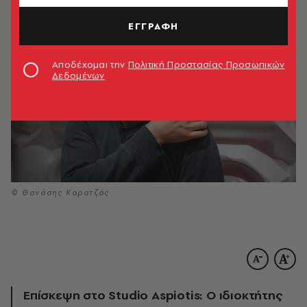
ΕΓΓΡΑΦΗ
Αποδέχομαι την
Πολιτική Προστασίας Προσωπικών
Δεδομένων
© Θανάσης Καρατζάς
Επίσκεψη στο Studio Aspiotis: Ο ιδιοκτήτης