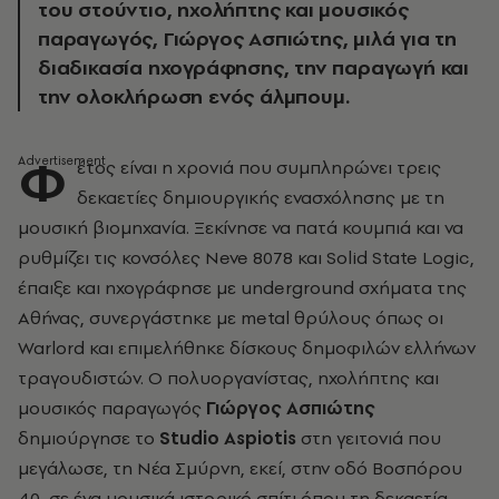
του στούντιο, ηχολήπτης και μουσικός
παραγωγός, Γιώργος Ασπιώτης, μιλά για τη
διαδικασία ηχογράφησης, την παραγωγή και
την ολοκλήρωση ενός άλμπουμ.
Φ
έτος είναι η χρονιά που συμπληρώνει τρεις
δεκαετίες δημιουργικής ενασχόλησης με τη
μουσική βιομηχανία. Ξεκίνησε να πατά κουμπιά και να
ρυθμίζει τις κονσόλες Neve 8078 και Solid State Logic,
έπαιξε και ηχογράφησε με underground
σχήματα της
Αθήνας, συνεργάστηκε με
metal
θρύλους όπως οι
Warlord και επιμελήθηκε δίσκους δημοφιλών ελλήνων
τραγουδιστών. Ο πολυοργανίστας, ηχολήπτης και
μουσικός παραγωγός
Γιώργος Ασπιώτης
δημιούργησε το
Studio
Aspiotis
στη γειτονιά που
μεγάλωσε, τη Νέα Σμύρνη, εκεί, στην οδό Βοσπόρου
40, σε ένα μουσικά ιστορικό σπίτι όπου τη δεκαετία