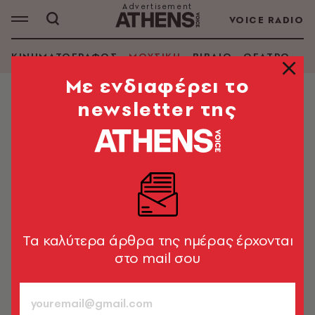
VOICE RADIO
ΚΙΝΗΜΑΤΟΓΡΑΦΟΣ
ΜΟΥΣΙΚΗ
ΒΙΒΛΙΟ
ΘΕΑΤΡΟ - Ο
Mε ενδιαφέρει το
newsletter της
ΜΟΥΣΙΚΗ
Εκεί που ηχογραφούνται τα
αγαπημένα μας τραγούδια: Στο
Studio Aspiotis με τον Γιώργο
Ασπιώτη
Στον ανανεωμένο χώρο στη Νέα Σμύρνη μπορείς να
Tα καλύτερα άρθρα της ημέρας έρχονται
ακούσεις μέχρι και άγνωστες ιστορίες για τους Tool
στο mail σου
Δημήτρης Αθανασιάδης
08.03.2023, 20:59
15’ ΔΙΑΒΑΣΜΑ