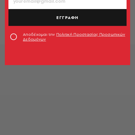
ΜΟΥΣΙΚΗ
Τεκετζήδες: Η παρέα που έκανε το
ρεμπέτικο/λαϊκό τραγούδι viral
ΕΓΓΡΑΦΗ
Μαριάννα Μανωλοπούλου
Αποδέχομαι την
Πολιτική Προστασίας Προσωπικών
Δεδομένων