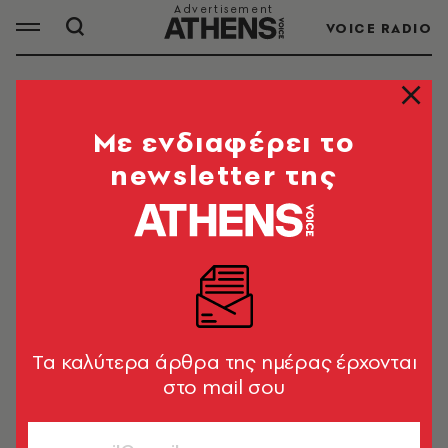
VOICE RADIO
ΛΑΙΚΑ ΤΡΑΓΟΥΔΙΑ
Mε ενδιαφέρει το
newsletter της
ΟΛΑ ΤΑ ΑΡΘΡΑ ΤΟΥ TAG
ΛΑΙΚΑ ΤΡΑΓΟΥΔΙΑ
ΠΟΛΕΙΣ
Γιάννης Γκουλιόβας: Ήταν ο
«Σαλονικιός» του τραγουδιού που
Tα καλύτερα άρθρα της ημέρας έρχονται
ερμήνευε ο Στράτος Διονυσίου;
στο mail σου
Στέφανος Τσιτσόπουλος