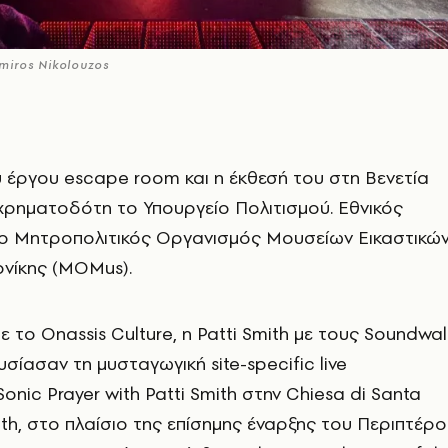
iros Nikolouzos
 έργου escape room και η έκθεσή του στη Βενετία
χρηματοδότη το Υπουργείο Πολιτισμού. Εθνικός
ι ο Μητροπολιτικός Οργανισμός Μουσείων Εικαστικώ
νίκης (MOMus).
ε το Onassis Culture, η Patti Smith με τους Soundwal
σίασαν τη μυσταγωγική site-specific live
onic Prayer with Patti Smith στην Chiesa di Santa
th, στο πλαίσιο της επίσημης έναρξης του Περιπτέρο