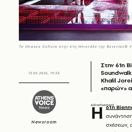
Το Onassis Culture στην 61η Μπιενάλε της Βενετίας© 
Στην 61η B
Soundwalk 
12.05.2026, 19:36
Khalil Jore
«παρών» α
Η
61η Bienn
συνάντηση 
Newsroom
σχέσεων, 