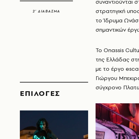
συναντιούνται σ
στρατηγική υποσ
2’ ΔΙΑΒΑΣΜΑ
το Ίδρυμα Ωνάση
σημαντικών έργω
Το Onassis Cult
της Ελλάδας στη
με το έργο esca
Γιώργου Μπεκιρά
σύγχρονο Πλατω
EΠΙΛΟΓΈΣ