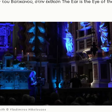
του Βατικανού, στην έκθεση The Ear is the Eye of th
ith © Vladimiros Nikolouzos