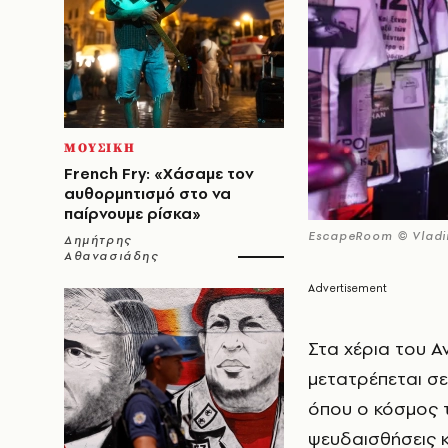
ΜΟΥΣΙΚΗ
French Fry: «Χάσαμε τον
αυθορμητισμό στο να
παίρνουμε ρίσκα»
EscapeRoom © Vladim
Δημήτρης
Αθανασιάδης
Στα χέρια του Α
μετατρέπεται σε
όπου ο κόσμος τ
ψευδαισθήσεις κ