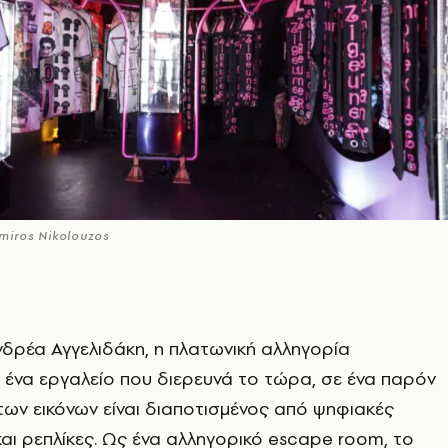
iros Nikolouzos
νδρέα Αγγελιδάκη, η πλατωνική αλληγορία
 ένα εργαλείο που διερευνά το τώρα, σε ένα παρόν
ων εικόνων είναι διαποτισμένος από ψηφιακές
αι ρεπλίκες. Ως ένα αλληγορικό escape room, το