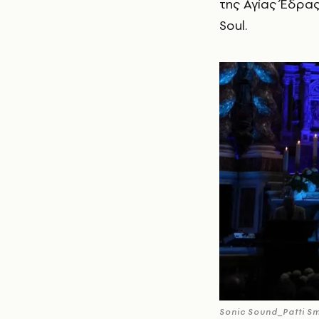
της Αγίας Έδρας 
Soul.
Sonic Sound_Patti Sm