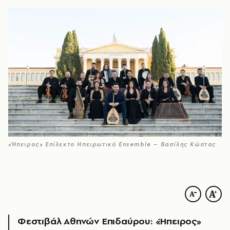
«Ήπειρος» Επίλεκτο Ηπειρωτικό Ensemble – Βασίλης Κώστας
Φεστιβάλ Αθηνών Επιδαύρου: «Ήπειρος»