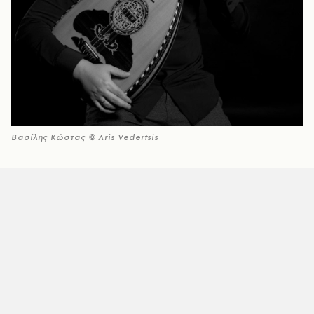
Βασίλης Κώστας © Aris Vedertsis