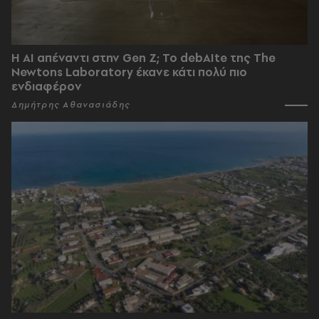
Η AI απέναντι στην Gen Z; Το debAIte της The
Newtons Laboratory έκανε κάτι πολύ πιο
ενδιαφέρον
Δημήτρης Αθανασιάδης