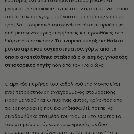
Καστοριά, ένα από τα σημαντικότερα βυζαντινά
μνημεία της περιοχής, ανήκει στον αρχιτεκτονικό τύπο
του δίστυλου εγγεγραμμένου σταυροειδούς ναού με
τρούλο. Η σημερινή του σύνθετη κάτοψη προέκυψε
από μεταγενέστερες επεμβάσεις και προσθήκες στη
διάρκεια των αιώνων.
Το μνημείο υπήρξε καθολικό
μοναστηριακού συγκροτήματος, γύρω από το
οποίο αναπτύχθηκε σταδιακά ο οικισμός, γνωστός
σε ιστορικές πηγές
ήδη από τον 17ο αιώνα.
Ο αρχικός πυρήνας του καθολικού της Μονής είναι
ένας τετράστηδλος εγγεγραμμένος σταυροειδής
Ναός με νάρθηκα. Ο πυρήνας αυτός, κρίνοντας από
τις τοιχογραφίες που έχουν διασωθεί, πρέπει να
οικοδομήθηκε στα μέσα του 12ου αι. Στο εσωτερικό
του μνημείου υπάρχουν τοιχογραφίες σε δύο
στρώματα που ανάγονται στον 13ο και στον 14ο αι.