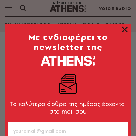
VOICE RADIO
ΚΙΝΗΜΑΤΟΓΡΑΦΟΣ
ΜΟΥΣΙΚΗ
ΒΙΒΛΙΟ
ΘΕΑΤΡΟ - Ο
Mε ενδιαφέρει το
newsletter της
MORE IN CULTURE
Καστοριά: Πράσινο φως για τη
συντήρηση της μοναδικής
βυζαντινής εικόνας του Αγίου
Γεωργίου
Ένα σπάνιο δείγμα μνημειακής ξυλογλυπτικής του
Tα καλύτερα άρθρα της ημέρας έρχονται
13ου αιώνα αναδεικνύεται με απόφαση του
στο mail σου
υπουργείου Πολιτισμού
26.03.2026, 11:57
1’ ΔΙΑΒΑΣΜΑ