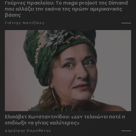
Γούρνες Ηρακλείου: To mega project της Dimand
που αλλάζει την εικόνα της πρώην αμερικανικής
βάσης
Γιάννης Μαντζίκος
Ελισάβετ Κωνσταντινίδου: «Δεν τελειώνει ποτέ η
επιδίωξη να γίνεις καλύτερος»
Δημήτρης Καραθάνος