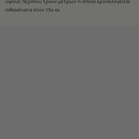
ύψους περίπου τριών μέτρων η οποία χρονολογείται
πιθανότατα στον 13ο αι.