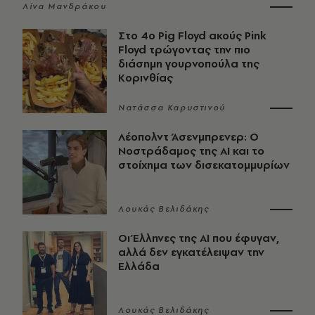
Λίνα Μανδράκου
Στο 4ο Pig Floyd ακούς Pink
Floyd τρώγοντας την πιο
διάσημη γουρνοπούλα της
Κορινθίας
Νατάσσα Καρυστινού
Λέοπολντ Άσενμπρενερ: Ο
Νοστράδαμος της AI και το
στοίχημα των δισεκατομμυρίων
Λουκάς Βελιδάκης
Οι Έλληνες της ΑΙ που έφυγαν,
αλλά δεν εγκατέλειψαν την
Ελλάδα
Λουκάς Βελιδάκης