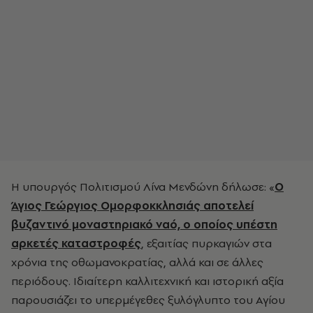
Η υπουργός Πολιτισμού Λίνα Μενδώνη δήλωσε: «
Ο
Άγιος Γεώργιος Ομορφοκκλησιάς αποτελεί
βυζαντινό μοναστηριακό ναό, ο οποίος υπέστη
αρκετές καταστροφές
, εξαιτίας πυρκαγιών στα
χρόνια της οθωμανοκρατίας, αλλά και σε άλλες
περιόδους. Ιδιαίτερη καλλιτεχνική και ιστορική αξία
παρουσιάζει το υπερμέγεθες ξυλόγλυπτο του Αγίου