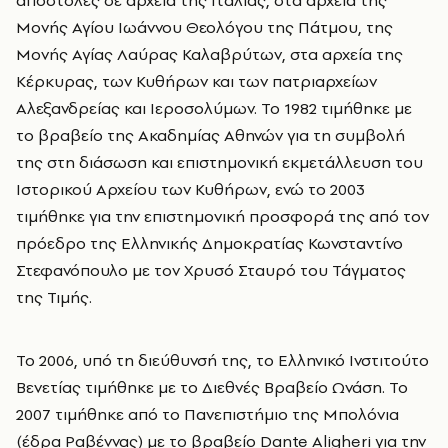
αποστολές σε αρχεία της Ιταλίας, στα αρχεία της
Μονής Αγίου Ιωάννου Θεολόγου της Πάτμου, της
Μονής Αγίας Λαύρας Καλαβρύτων, στα αρχεία της
Κέρκυρας, των Κυθήρων και των πατριαρχείων
Αλεξανδρείας και Ιεροσολύμων. Το 1982 τιμήθηκε με
το βραβείο της Ακαδημίας Αθηνών για τη συμβολή
της στη διάσωση και επιστημονική εκμετάλλευση του
Ιστορικού Αρχείoυ των Κυθήρων, ενώ το 2003
τιμήθηκε για την επιστημονική προσφορά της από τον
πρόεδρο της Ελληνικής Δημοκρατίας Κωνσταντίνο
Στεφανόπουλο με τον Χρυσό Σταυρό του Τάγματος
της Τιμής.
Το 2006, υπό τη διεύθυνσή της, το Eλληνικό Iνστιτούτο
Bενετίας τιμήθηκε με το Διεθνές Bραβείο Ωνάση. Το
2007 τιμήθηκε από το Πανεπιστήμιο της Μπολόνια
(έδρα Pαβέννας) με το βραβείο Dante Aligheri για την