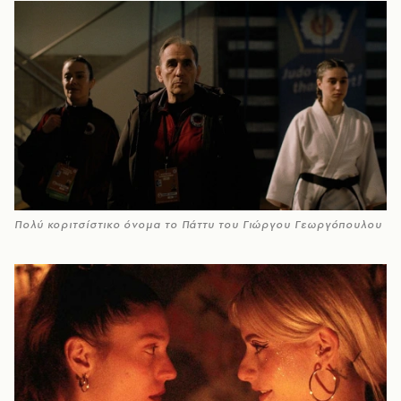
Πολύ κοριτσίστικο όνομα το Πάττυ του Γιώργου Γεωργόπουλου