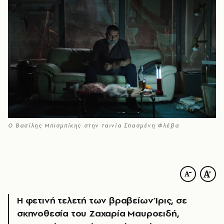
Ο Βασίλης Μπισμπίκης στην ταινία Σπασμένη Φλέβα
Η φετινή τελετή των βραβείων Ίρις, σε
σκηνοθεσία του Ζαχαρία Μαυροειδή,