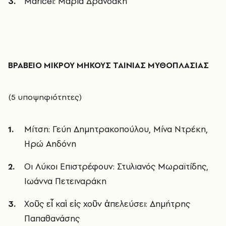
Maricel: Μαρία Δρανδάκη
ΒΡΑΒΕΙΟ ΜΙΚΡΟΥ ΜΗΚΟΥΣ ΤΑΙΝΙΑΣ ΜΥΘΟΠΛΑΣΙΑΣ
(5 υποψηφιότητες)
Μίτση: Γεύη Δημητρακοπούλου, Μίνα Ντρέκη,
Ηρώ Αηδόνη
Οι Λύκοι Επιστρέφουν: Στυλιανός Μωραϊτίδης,
Ιωάννα Πετειναράκη
Χοῦς εἶ καὶ εἰς χοῦν ἀπελεύσει: Δημήτρης
Παπαθανάσης