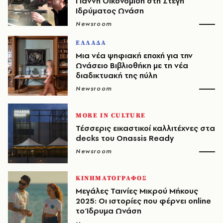
Γιάννη Οικονομίδη στη Στέγη
Ιδρύματος Ωνάση
Newsroom
ΕΛΛΑΔΑ
Μια νέα ψηφιακή εποχή για την
Ωνάσειο Βιβλιοθήκη με τη νέα
διαδικτυακή της πύλη
Newsroom
MORE IN CULTURE
Τέσσερις εικαστικοί καλλιτέχνες στα
decks του Onassis Ready
Newsroom
ΚΙΝΗΜΑΤΟΓΡΑΦΟΣ
Μεγάλες Ταινίες Μικρού Μήκους
2025: Οι ιστορίες που φέρνει online
το Ίδρυμα Ωνάση