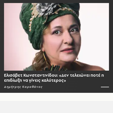
Ελισάβετ Κωνσταντινίδου: «Δεν τελειώνει ποτέ η
επιδίωξη να γίνεις καλύτερος»
Δημήτρης Καραθάνος