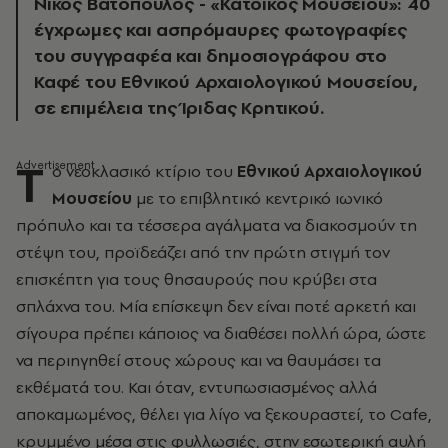
Νίκος Βατόπουλος - «Κάτοικος Μουσείου»: 40
έγχρωμες και ασπρόμαυρες φωτογραφίες
του συγγραφέα και δημοσιογράφου στο
Καφέ του Εθνικού Αρχαιολογικού Μουσείου,
σε επιμέλεια της Ίριδας Κρητικού.
Τ
ο νεοκλασικό κτίριο του
Εθνικού Αρχαιολογικού
Μουσείου
με το επιβλητικό κεντρικό ιωνικό
πρόπυλο και τα τέσσερα αγάλματα να διακοσμούν τη
στέψη του, προϊδεάζει από την πρώτη στιγμή τον
επισκέπτη για τους θησαυρούς που κρύβει στα
σπλάχνα του. Μία επίσκεψη δεν είναι ποτέ αρκετή και
σίγουρα πρέπει κάποιος να διαθέσει πολλή ώρα, ώστε
να περιηγηθεί στους χώρους και να θαυμάσει τα
εκθέματά του. Και όταν, εντυπωσιασμένος αλλά
αποκαμωμένος, θέλει για λίγο να ξεκουραστεί, το Cafe,
κρυμμένο μέσα στις φυλλωσιές, στην εσωτερική αυλή