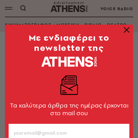
VOICE RADIO
ΚΙΝΗΜΑΤΟΓΡΑΦΟΣ
ΜΟΥΣΙΚΗ
ΒΙΒΛΙΟ
ΘΕΑΤΡΟ - Ο
Mε ενδιαφέρει το
newsletter της
ΦΩΤΟΓΡΑΦΙΑ
Κάτοικος Μουσείου: Ο Νίκος
Βατόπουλος και η σχέση του με την
Αθήνα μέσα από 40 φωτογραφίες
Η έκθεση στο Καφέ του Εθνικού Αρχαιολογικού
Μουσείου «αποτελεί ένα νεύμα της πολυεπίδεδης
Tα καλύτερα άρθρα της ημέρας έρχονται
στρωματογραφίας της Αθήνας»
στο mail σου
Έλενα Ντάκουλα
29.07.2022, 14:19
6’ ΔΙΑΒΑΣΜΑ