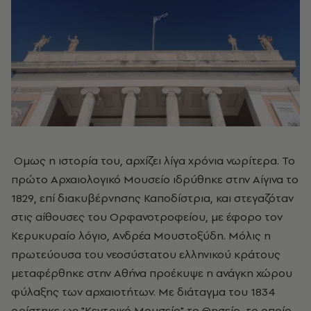
Ομως η ιστορία του, αρχίζει λίγα χρόνια νωρίτερα. Το
πρώτο Αρχαιολογικό Μουσείο ιδρύθηκε στην Αίγινα το
1829, επί διακυβέρνησης Καποδίστρια, και στεγαζόταν
στις αίθουσες του Ορφανοτροφείου, με έφορο τον
Κερυκυραίο λόγιο, Ανδρέα Μουστοξύδη. Μόλις η
πρωτεύουσα του νεοσύστατου ελληνικού κράτους
μεταφέρθηκε στην Αθήνα προέκυψε η ανάγκη χώρου
φύλαξης των αρχαιοτήτων. Με διάταγμα του 1834
ορίστηκε ως "Κεντρικό Μουσείο" το Θησείο, το οποίο