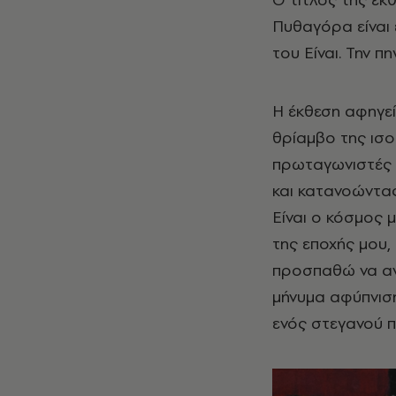
Πυθαγόρα είναι 
του Είναι. Την π
Η έκθεση αφηγεί
θρίαμβο της ισο
πρωταγωνιστές 
και κατανοώντας
Είναι o
κόσμος μ
της εποχής μου,
προσπαθώ να αν
μήνυμα αφύπνιση
ενός στεγανού π