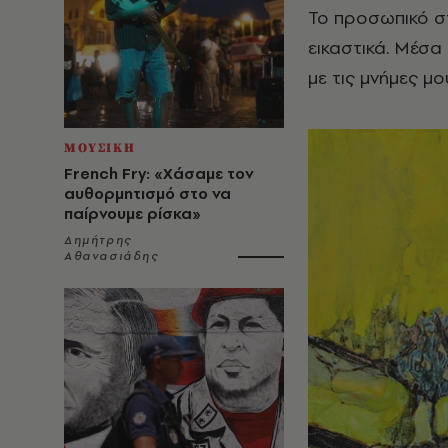
Το προσωπικό στ
εικαστικά. Μέσα
με τις μνήμες μ
ΜΟΥΣΙΚΗ
French Fry: «Χάσαμε τον
αυθορμητισμό στο να
παίρνουμε ρίσκα»
Δημήτρης
Αθανασιάδης