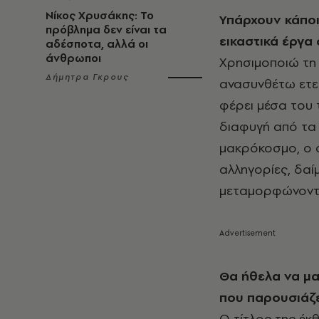
Νίκος Χρυσάκης: Το
Υπάρχουν κάποι
πρόβλημα δεν είναι τα
εικαστικά έργα 
αδέσποτα, αλλά οι
άνθρωποι
Χρησιμοποιώ τη 
Δήμητρα Γκρους
ανασυνθέτω ετε
φέρει μέσα του 
διαφυγή από τα
μακρόκοσμο, ο ο
αλληγορίες, δαί
μεταμορφώνοντα
Θα ήθελα να μα
που παρουσιάζε
Ο τίτλος της έκ