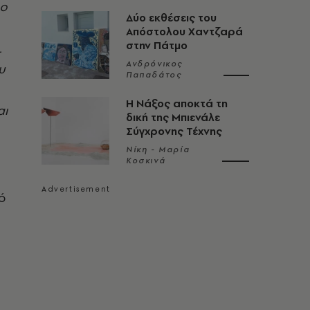
λο
Δύο εκθέσεις του
Απόστολου Χαντζαρά
στην Πάτμο
L
Ανδρόνικος
υ
Παπαδάτος
Η Νάξος αποκτά τη
αι
δική της Μπιενάλε
Σύγχρονης Τέχνης
Νίκη - Μαρία
Κοσκινά
ό