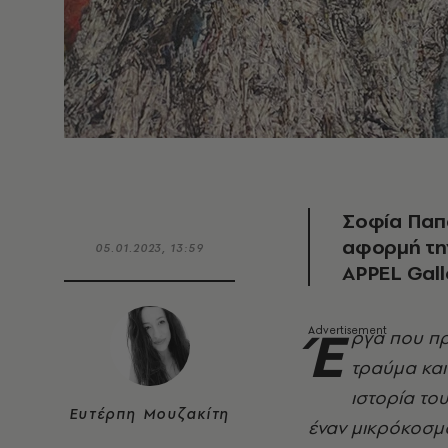
Σοφία Παπα
αφορμή τη
05.01.2023, 13:59
APPEL Gall
Έ
ργα που πρ
τραύμα και
ιστορία το
Ευτέρπη Μουζακίτη
έναν μικρόκοσμο