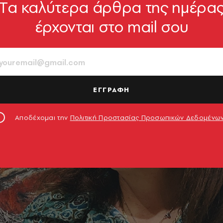
Tα καλύτερα άρθρα της ημέρα
έρχονται στο mail σου
ΕΓΓΡΑΦΗ
Αποδέχομαι την
Πολιτική Προστασίας Προσωπικών Δεδομένω