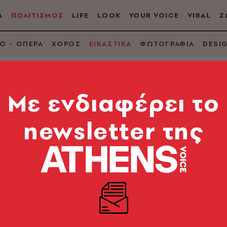
Α
ΠΟΛΙΤΙΣΜΟΣ
LIFE
LOOK
YOUR VOICE
VIRAL
Ζ
Ο - ΟΠΕΡΑ
ΧΟΡΟΣ
ΕΙΚΑΣΤΙΚΑ
ΦΩΤΟΓΡΑΦΙΑ
DESI
Mε ενδιαφέρει το
newsletter της
λου: «Η Τέχνη είναι
τόχρονα αυτόνομη»
 αφηγείται μια ιστορία εξιλέωσης που κορυφώνεται