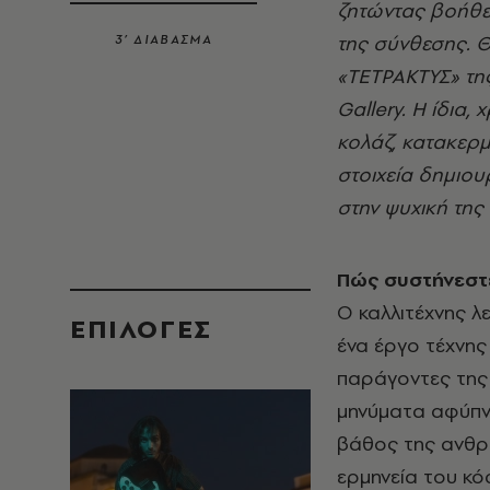
ζητώντας βοήθε
της σύνθεσης. Θ
3’ ΔΙΑΒΑΣΜΑ
«ΤΕΤΡΑΚΤΥΣ» τη
Gallery. Η ίδια
κολάζ, κατακερμ
στοιχεία δημιο
στην ψυχική της
Πώς συστήνεστε
Ο καλλιτέχνης λ
EΠΙΛΟΓΈΣ
ένα έργο τέχνης 
παράγοντες της 
μηνύματα αφύπνι
βάθος της ανθρώ
ερμηνεία του κό