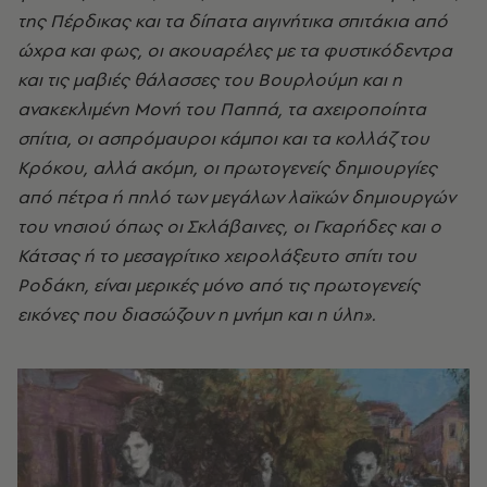
της Πέρδικας και τα δίπατα αιγινήτικα σπιτάκια από
ώχρα και φως, οι ακουαρέλες με τα φυστικόδεντρα
και τις μαβιές θάλασσες του Βουρλούμη και η
ανακεκλιμένη Μονή του Παππά, τα αχειροποίητα
σπίτια, οι ασπρόμαυροι κάμποι και τα κολλάζ του
Κρόκου, αλλά ακόμη, οι πρωτογενείς δημιουργίες
από πέτρα ή πηλό των μεγάλων λαϊκών δημιουργών
του νησιού όπως οι Σκλάβαινες, οι Γκαρήδες και ο
Κάτσας ή το μεσαγρίτικο χειρολάξευτο σπίτι του
Ροδάκη, είναι μερικές μόνο από τις πρωτογενείς
εικόνες που διασώζουν η μνήμη και η ύλη».