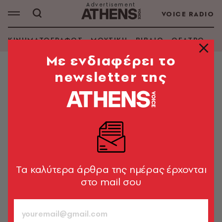
VOICE RADIO
ΚΙΝΗΜΑΤΟΓΡΑΦΟΣ
ΜΟΥΣΙΚΗ
ΒΙΒΛΙΟ
ΘΕΑΤΡΟ - Ο
Mε ενδιαφέρει το
newsletter της
ΕΙΚΑΣΤΙΚΑ
«H Αίγινα του Κωνσταντίνου
Γαλάνη» στο Ιστορικό &
Λαογραφικό Μουσείο του Δήμου
Αίγινας
Μια συλλογική έκθεση για το μοναδικό τοπίο και την
Tα καλύτερα άρθρα της ημέρας έρχονται
άυλη αύρα του νησιού και φόρος τιμής στην
στο mail σου
εμβληματική προσωπικότητα της Αίγινας
A.V. Team