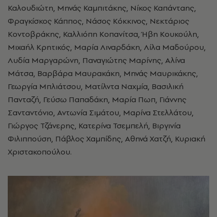
Καλουδιώτη, Μηνάς Καμπιτάκης, Νίκος Καπάνταης,
Φραγκίσκος Κάππος, Νάσος Κόκκινος, Νεκτάριος
Κοντοβράκης, Καλλιόπη Κοπανίτσα, Ήβη Κουκούλη,
Μιχαήλ Κρητικός, Μαρία Λιναρδάκη, Λίλα Μαδούρου,
Λυδία Μαργαρώνη, Παναγιώτης Μαρίνης, Αλίνα
Μάτσα, Βαρβάρα Μαυρακάκη, Μηνάς Μαυρικάκης,
Γεωργία Μπλιάτσου, Ματίλντα Ναχμία, Βασιλική
Πανταζή, Γεύσω Παπαδάκη, Μαρία Πωπ, Γιάννης
Σανταντόνιο, Αντωνία Σιμάτου, Μαρίνα Στελλάτου,
Γιώργος Τζάνερης, Κατερίνα Τσεμπελή, Βιργινία
Φιλιππούση, Πάβλος Χαμπίδης, Αθηνά Χατζή, Κυριακή
Χριστακοπούλου.