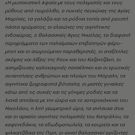
«Η μυστικιστική Αφαία με τους πολεμιστές και τους
μύθους από πωρόλιθο, ο πυκνός πευκώνας της Αγίας
Μαρίνας, τα γαλάζια και τα ρόδινα τοπία από ρευστή
πάστα χρώματος, οι ελαιώνες της αιγινήτικης
ενδοχώρας, ο θαλασσινός Άγιος Νικόλας, τα διαφανή
περιγράμματα των παλαίμαχων επιβατηγών φέρυ-
μποτ και οι αιωρούμενοι παραθεριστές, οι ανεξίτηλες
σκέψεις και λέξεις της Ρουκ και του Καζαντζάκη, οι
ασημίζουσες καλοκαιρινές πανσέληνοι και οι ερωτικές
συναντήσεις ανθρώπων και πλοίων του Μόραλη, τα
αιγινήτικα ζωγραφιστά βότσαλα, οι μεστές γυναίκες
κάτω από τις συκιές και τις γόνιμες ροδιές και τα
λιανά σπιτάκια με την ώχρα και το χοντροκόκκινο του
Νικολάου, η λιτή γεωμετρική ώρα, τα ανήσυχα άτια
και οι αρχαίοι αιγινήτες πολεμιστές του Καπράλου, τα
καφενεδάκια, τα εδωδιμοπωλεία, τα κουρεία και τα
ψιλικατζίδικα της Πωπ, οι αχνοί θαλασσινοί ορίζοντες