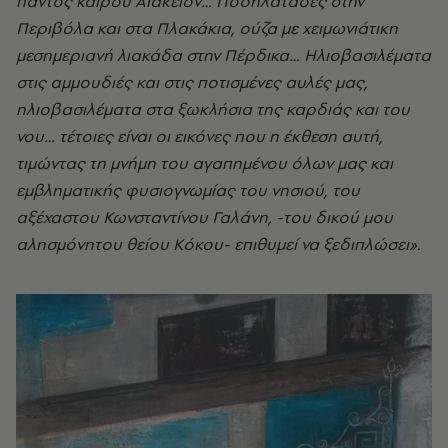
παντός καιρού Αιάκειον… Ποδηλατάδες στην
Περιβόλα και στα Πλακάκια, ούζα με χειμωνιάτικη
μεσημεριανή λιακάδα στην Πέρδικα… Ηλιοβασιλέματα
στις αμμουδιές και στις ποτισμένες αυλές μας,
ηλιοβασιλέματα στα ξωκλήσια της καρδιάς και του
νου… τέτοιες είναι οι εικόνες που η έκθεση αυτή,
τιμώντας τη μνήμη του αγαπημένου όλων μας και
εμβληματικής φυσιογνωμίας του νησιού, του
αξέχαστου Κωνσταντίνου Γαλάνη, -του δικού μου
αλησμόνητου θείου Κόκου- επιθυμεί να ξεδιπλώσει».