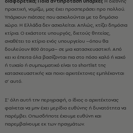
διαφορετικά; Ποια αντιπρόταση υπάρχει;
Η διεθνής
πρακτική, νομίζω, μας έχει προσπεράσει προ πολλού.
Υπάρχουν πιάτσες που ασχολούνται με το δημόσιο
χώρο. Η Ελλάδα δεν ασχολείται. Απλώς, κτίζει δημόσια
κτίρια. Ο εκάστοτε υπουργός, διετούς θητείας,
αναθέτει το κτίριο ενός υπουργείου –όπου θα
δουλεύουν 800 άτομα– σε μια κατασκευαστική. Από
κει κι έπειτα όλα βασίζονται πια στο πόσο καλό ή κακό
ή τυχαίο ή συμπωματικό είναι το shortlist της
κατασκευαστικής και ποιοι αρχιτέκτονες εμπλέκονται
σ’ αυτό.
Σ’ όλη αυτή την περιγραφή, ο ίδιος ο αρχιτέκτονας
φαίνεται να μην έχει μερίδιο ευθύνης ή δυνατότητα να
παρέμβει. Οπωσδήποτε έχουμε ευθύνη και
παρεμβαίνουμε εκ των πραγμάτων.