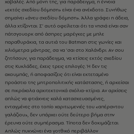
χαβαλές. Από μόνη της, για παράδειγμα, η έννοια
«εκτός σχεδίου δόμηση» είναι ένα ανέκδοτο. Συνήθως
σημαίνει «άνευ σχεδίου δόμηση». Άλλα γράφει η άδεια,
άλλα χτίζονται. Σ’ αυτό οφείλεται ότι τα νησιά είναι σαν
πάτσγουορκ από άσπρες μαρέγκες με μπλε
παραθυράκια, τα αυτιά του Batman στις γωνίες και
χιλιόμετρα μάντρας, σα να ’σαι στο Χαλάνδρι. Αν σου
ζητήσουν, για παράδειγμα, να κτίσεις εκτός σχεδίου
στις Κυκλάδες, έχεις τρεις επιλογές. Ή δεν τις
ακουμπάς, ή αποφασίζεις ότι είναι εκτεταμένο
προάστιο της μητροπολιτικής κατάστασης, ή αρκείσαι
σε πικρόχολα αρχιτεκτονικά σχόλια-κτίρια. Αν αρχίσεις
απλώς να φτιάχνεις καλά κατασκευασμένες,
ενταγμένες στο τοπίο χαριτωμενιές του «απέραντου
γαλάζιου», δεν υπάρχει ούτε δεύτερο βήμα στην
έρευνα ούτε συμπέρασμα. Τίποτα δεν δοκιμάζεται.
Απλώς πυκνώνει ένα γοτθικό περιβάλλον