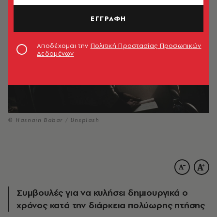
ΕΓΓΡΑΦΗ
Αποδέχομαι την
Πολιτική Προστασίας Προσωπικών
Δεδομένων
© Hasnain Babar / Unsplash
Συμβουλές για να κυλήσει δημιουργικά ο
χρόνος κατά την διάρκεια πολύωρης πτήσης