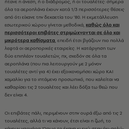
ήτανε η άνεση, ή ο διάδρομος, ή οι τουαλέτες: σήμερα
όλα τα αεροπλάνα έχουν κατά 1/3 περισσότερες θέσεις
από ότι είχανε την δεκαετία του ’80. Η εκμετάλλευση
εσωτερικού χώρου γίνεται μεθοδικά,
καθώς όλο και
περισσότεροι επιβάτες στριμώχνονται σε όλο και
μικρότερα καθίσματα
, επειδή έτσι βγάζουν πιο πολλά
λεφτά οι αεροπορικές εταιρείες. Η κατάργηση των
δύο επιπλέον τουαλετών, πχ, σχεδόν σε όλα τα
αεροπλάνα (που πια λειτουργούν με 2 μόνον
τουαλέτες αντί για 4) έχει εξοικονομήσει χώρο ΚΑΙ
χαμαλίκι για το ιπτάμενο προσωπικό, που καλείται να
καθαρίσει τις 2 τουαλέτες και λέει δόξα τω θεώ που
δεν είναι 4.
Οι επιβάτες πάλι, περιμένουν στην ουρά έξω από τις 2
τουαλέτες, αλλά τι να κάνουν, έτσι είναι η ζωή, το
κάνουν γαργάρα. Όπως το έκανα κι εγώ στην όχι-πολύ-