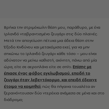
Βρήκα την στριμόκωλη θέση μου, παράθυρο, με ένα
Ιρλανδό νταβραντισμένο ζευγάρι στις δύο πλαϊνές.
Μετά την απογείωση πέτυχα μια άδεια θέση στην
Έξοδο Κινδύνου και μετακόμισα εκεί, για να μην
σηκώνω το Ιρλανδό ζευγάρι κάθε τόσο – μου είναι
αδύνατον να μείνω καθιστή, ακίνητη, πάνω από μία
ώρα, είτε σε αεροπλάνο είτε σε σπίτι.
Επίσης με
έπιασε ένας φόβος εγκλωβισμού, επειδή το
ζευγάρι ήταν λεβεντόκορμο, και επειδή έδειχνε
έτοιμο να κοιμηθεί:
πώς θα πήγαινα τουαλέτα αν
ξεραινόντουσαν δύο ντερέκια ανάμεσα σε μένα και στο
διάδρομο;