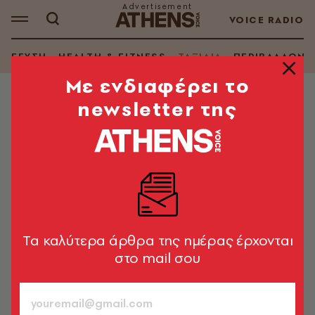
VOICE RADIO
ΓΕΥΣΗ
HEALTH & FITNESS
ΤΑΞΙΔΙΑ
ΠΕΡΙΒΑΛΛΟΝ
Mε ενδιαφέρει το
newsletter της
ΤΑΞΙΔΙΑ
Πώς περνάει η ώρα μέσα σε μια
υπερατλαντική πτήση;
Το να είσαι σε αεροπλάνο πάνω από τέσσερις ώρες
είναι περίεργα κουραστικό, αν σκεφτεί κανείς ότι
απλά κάθεσαι σε μια καρέκλα.
Tα καλύτερα άρθρα της ημέρας έρχονται
στο mail σου
Μανίνα Ζουμπουλάκη
27.05.2025, 16:20
3’ ΔΙΑΒΑΣΜΑ