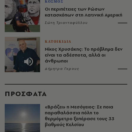
ΚΟΣΜΟΣ
Οι περιπέτειες των Ρώσων
κατασκόπων στη Λατινική Αμερική
Σώτη Τριανταφύλλου
ΚΑΤΟΙΚΙΔΙΑ
Νίκος Χρυσάκης: Το πρόβλημα δεν
είναι τα αδέσποτα, αλλά οι
άνθρωποι
Δήμητρα Γκρους
ΠΡΟΣΦΑΤΑ
«Βράζει» η Μεσόγειος: Σε ποια
παραθαλάσσια πόλη το
θερμόμετρο ξεπέρασε τους 33
βαθμούς Κελσίου