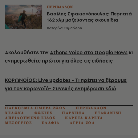
ΠΕΡΙΒΑΛΛΟΝ
Βασίλης Σφακιανόπουλος: Περπατά
162 χλμ μαζεύοντας σκουπίδια
Κατερίνα Καμπόσου
Ακολουθήστε την
Athens Voice στο Google News
κι
ενημερωθείτε πρώτοι για όλες τις ειδήσεις
ΚΟΡΩΝΟΪΟΣ: Live updates - Τι πρέπει να ξέρουμε
για τον κορωνοϊό- Συνεχής ενημέρωση εδώ
ΠΑΓΚΟΣΜΙΑ ΗΜΕΡΑ ΖΩΩΝ
ΠΕΡΙΒΑΛΛΟΝ
ΧΕΛΩΝΑ
ΦΩΚΙΕΣ
ΠΑΡΝΗΘΑ
ΕΞΑΦΑΝΙΣΗ
ΑΠΕΙΛΟΥΜΕΝΟ ΕΙΔΟΣ
ΚΑΡΕΤΑ ΚΑΡΕΤΑ
ΜΕΣΟΓΕΙΟΣ
ΕΛΑΦΙΑ
ΑΓΡΙΑ ΖΩΑ