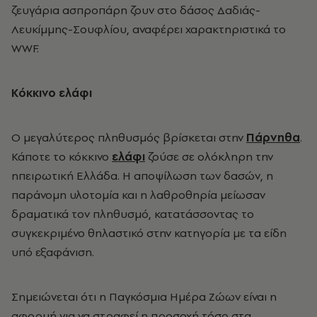
ζευγάρια ασπροπάρη ζουν στο δάσος Δαδιάς-
Λευκίμμης-Σουφλίου, αναφέρει χαρακτηριστικά το
WWF.
Κόκκινο ελάφι
Ο μεγαλύτερος πληθυσμός βρίσκεται στην
Πάρνηθα
.
Κάποτε το κόκκινο
ελάφι
ζούσε σε ολόκληρη την
ηπειρωτική Ελλάδα. Η αποψίλωση των δασών, η
παράνομη υλοτομία και η λαθροθηρία μείωσαν
δραματικά τον πληθυσμό, κατατάσσοντας το
συγκεκριμένο θηλαστικό στην κατηγορία με τα είδη
υπό εξαφάνιση.
Σημειώνεται ότι η Παγκόσμια Ημέρα Ζώων είναι η
αφορμή για να στραφεί η προσοχή τόσο στα