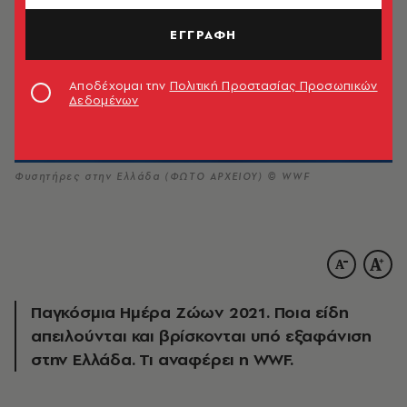
ΕΓΓΡΑΦΗ
Αποδέχομαι την
Πολιτική Προστασίας Προσωπικών
Δεδομένων
Φυσητήρες στην Ελλάδα (ΦΩΤΟ ΑΡΧΕΙΟΥ) © WWF
Παγκόσμια Ημέρα Ζώων 2021. Ποια είδη
απειλούνται και βρίσκονται υπό εξαφάνιση
στην Ελλάδα. Τι αναφέρει η WWF.