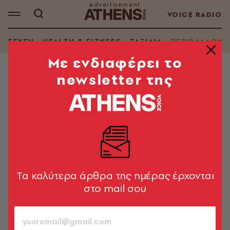
VOICE RADIO
ΓΕΥΣΗ
HEALTH & FITNESS
ΤΑΞΙΔΙΑ
ΠΕΡΙΒΑΛΛΟΝ
Mε ενδιαφέρει το
newsletter της
ΠΕΡΙΒΑΛΛΟΝ
Πιγκουίνοι βοηθούν επιστήμονες
να εντοπίσουν τα «παντοτινά
χημικά» στην Παταγονία
Πρόκειται για τεχνητές ενώσεις που αναπτύχθηκαν
από τη δεκαετία του 1940
Tα καλύτερα άρθρα της ημέρας έρχονται
στο mail σου
Newsroom
08.05.2026, 16:04
3’ ΔΙΑΒΑΣΜΑ