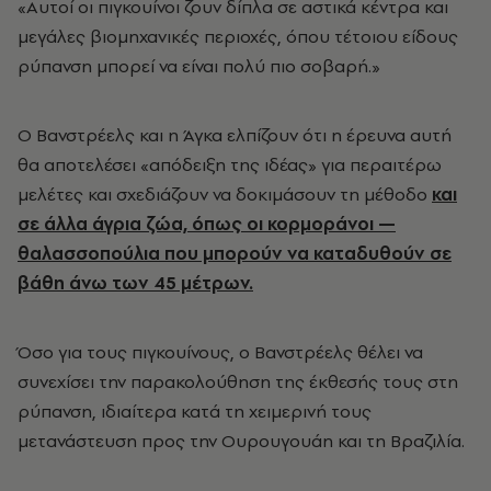
«Αυτοί οι πιγκουίνοι ζουν δίπλα σε αστικά κέντρα και
μεγάλες βιομηχανικές περιοχές, όπου τέτοιου είδους
ρύπανση μπορεί να είναι πολύ πιο σοβαρή.»
Ο Βανστρέελς και η Άγκα ελπίζουν ότι η έρευνα αυτή
θα αποτελέσει «απόδειξη της ιδέας» για περαιτέρω
μελέτες και σχεδιάζουν να δοκιμάσουν τη μέθοδο
και
σε άλλα άγρια ζώα, όπως οι κορμοράνοι —
θαλασσοπούλια που μπορούν να καταδυθούν σε
βάθη άνω των 45 μέτρων.
Όσο για τους πιγκουίνους, ο Βανστρέελς θέλει να
συνεχίσει την παρακολούθηση της έκθεσής τους στη
ρύπανση, ιδιαίτερα κατά τη χειμερινή τους
μετανάστευση προς την Ουρουγουάη και τη Βραζιλία.