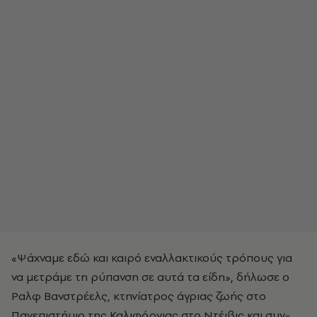
«Ψάχναμε εδώ και καιρό εναλλακτικούς τρόπους για
να μετράμε τη ρύπανση σε αυτά τα είδη», δήλωσε ο
Ραλφ Βανστρέελς, κτηνίατρος άγριας ζωής στο
Πανεπιστήμιο της Καλιφόρνιας στο Ντέιβις και συν-