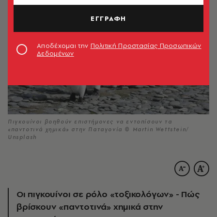
ΕΓΓΡΑΦΗ
Αποδέχομαι την
Πολιτική Προστασίας Προσωπικών
Δεδομένων
Πιγκουίνοι βοηθούν επιστήμονες να εντοπίσουν τα
«παντοτινά χημικά» στην Παταγονία © Martin Wettstein/
Unsplash
Οι πιγκουίνοι σε ρόλο «τοξικολόγων» - Πώς
βρίσκουν «παντοτινά» χημικά στην