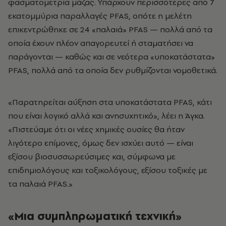
φασματομετρία μάζας. Υπάρχουν περισσότερες από 7
εκατομμύρια παραλλαγές PFAS, οπότε η μελέτη
επικεντρώθηκε σε 24 «παλαιά» PFAS — πολλά από τα
οποία έχουν πλέον απαγορευτεί ή σταματήσει να
παράγονται — καθώς και σε νεότερα «υποκατάστατα»
PFAS, πολλά από τα οποία δεν ρυθμίζονται νομοθετικά.
«Παρατηρείται αύξηση στα υποκατάστατα PFAS, κάτι
που είναι λογικό αλλά και ανησυχητικό», λέει η Άγκα.
«Πιστεύαμε ότι οι νέες χημικές ουσίες θα ήταν
λιγότερο επίμονες, όμως δεν ισχύει αυτό — είναι
εξίσου βιοσυσσωρεύσιμες και, σύμφωνα με
επιδημιολόγους και τοξικολόγους, εξίσου τοξικές με
τα παλαιά PFAS.»
«Μια συμπληρωματική τεχνική»