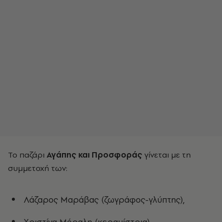
Το παζάρι
Αγάπης και Προσφοράς
γίνεται με τη
συμμετοχή των:
Λάζαρος Μαράβας (ζωγράφος-γλύπτης),
Χριστίνα Μόραλη (κεραμίστρια),