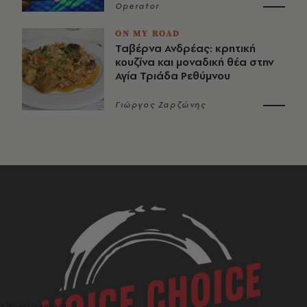
Operator
ON MY ROAD
Ταβέρνα Ανδρέας: κρητική
κουζίνα και μοναδική θέα στην
Αγία Τριάδα Ρεθύμνου
Γιώργος Ζαρζώνης