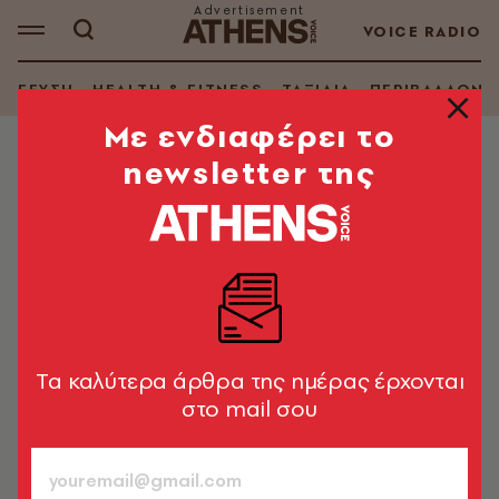
VOICE RADIO
ΓΕΥΣΗ
HEALTH & FITNESS
ΤΑΞΙΔΙΑ
ΠΕΡΙΒΑΛΛΟΝ
Mε ενδιαφέρει το
newsletter της
LIFE IN ATHENS
Παζάρι Αγάπης και Προσφοράς για
τον παιδικό καρκίνο
Η ομάδα του Mati Shop συνεισφέρει στον αγώνα του
σωματείου «ΠΝΟΗ», που υποστηρίζει παιδιά που είναι
σε μονάδες εντατικής θεραπείας και τις οικογένειές
Tα καλύτερα άρθρα της ημέρας έρχονται
τους
στο mail σου
A.V. Team
03.12.2021, 12:54
1’ ΔΙΑΒΑΣΜΑ