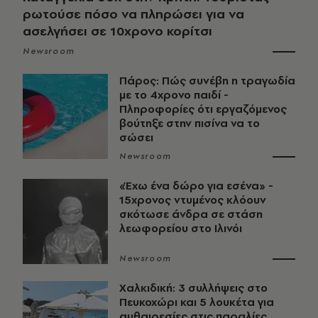
ρωτούσε πόσο να πληρώσει για να
ασελγήσει σε 10χρονο κορίτσι
Newsroom
Πάρος: Πώς συνέβη η τραγωδία
με το 4χρονο παιδί -
Πληροφορίες ότι εργαζόμενος
βούτηξε στην πισίνα να το
σώσει
Newsroom
«Έχω ένα δώρο για εσένα» -
15χρονος ντυμένος κλόουν
σκότωσε άνδρα σε στάση
λεωφορείου στο Ιλινόι
Newsroom
Χαλκιδική: 3 συλλήψεις στο
Πευκοχώρι και 5 λουκέτα για
αυθαιρεσίες στις παραλίες