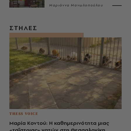
Μαριάννα Μανωλοπούλου
ΣΤΗΛΕΣ
THESS VOICE
Μαρία Κοντού: Η καθημερινότητα μιας
«ταΐστριας» γατών στη Θεσσαλονίκη