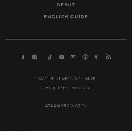
DEBUT
ENGLISH GUIDE
ΠΟΛΙΤΙΚΗ ΑΠΟΡΡΗΤΟΥ - GDPR
ΟΡΟΙ ΧΡΗΣΗΣ - COOKIES