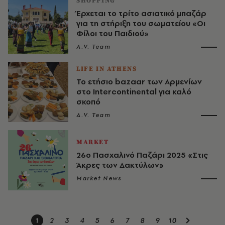
SHOPPING
Έρχεται το τρίτο ασιατικό μπαζάρ
για τη στήριξη του σωματείου «Οι
Φίλοι του Παιδιού»
A.V. Team
LIFE IN ATHENS
Το ετήσιο bazaar των Αρμενίων
στο Ιntercontinental για καλό
σκοπό
A.V. Team
MARKET
26ο Πασχαλινό Παζάρι 2025 «Στις
Άκρες των Δακτύλων»
Market News
1
2
3
4
5
6
7
8
9
10