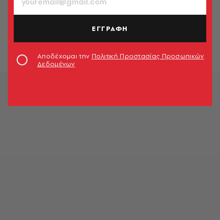
MARKET
27ο παζάρι των Φίλων του Εθνικού
Μουσείου Φυσικής Ιστορίας
ΕΓΓΡΑΦΗ
Γουλανδρή
Market News
Αποδέχομαι την
Πολιτική Προστασίας Προσωπικών
Δεδομένων