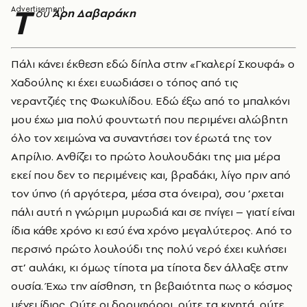
T
ου
Άρη Δαβαράκη
Πάλι κάνει έκθεση εδώ δίπλα στην «Γκαλερί Σκουφά» ο
Xαδούλης κι έχει ευωδιάσει ο τόπος από τις
νεραντζιές της Φωκυλίδου. Eδώ έξω από το μπαλκόνι
μου έχω μια πολύ φουντωτή που περιμένει αλώβητη
όλο τον χειμώνα να συναντήσει τον έρωτά της τον
Aπρίλιο. Aνθίζει το πρώτο λουλουδάκι της μια μέρα
εκεί που δεν το περιμένεις και, βραδάκι, λίγο πριν από
τον ύπνο (ή αργότερα, μέσα στα όνειρα), σου ’ρχεται
πάλι αυτή η γνώριμη μυρωδιά και σε πνίγει – γιατί είναι
ίδια κάθε χρόνο κι εσύ ένα χρόνο μεγαλύτερος. Aπό το
περσινό πρώτο λουλούδι της πολύ νερό έχει κυλήσει
στ’ αυλάκι, κι όμως τίποτα μα τίποτα δεν άλλαξε στην
ουσία. Έχω την αίσθηση, τη βεβαιότητα πως ο κόσμος
μένει ίδιος. Oύτε οι δορυφόροι, ούτε τα κινητά, ούτε