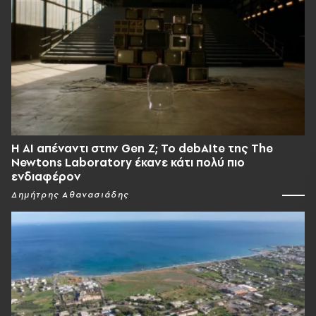
Η AI απέναντι στην Gen Z; Το debAIte της The
Newtons Laboratory έκανε κάτι πολύ πιο
ενδιαφέρον
Δημήτρης Αθανασιάδης