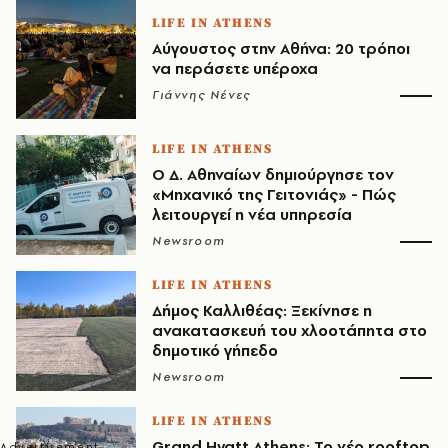
LIFE IN ATHENS
Αύγουστος στην Αθήνα: 20 τρόποι
να περάσετε υπέροχα
Γιάννης Νένες
LIFE IN ATHENS
Ο Δ. Αθηναίων δημιούργησε τον
«Μηχανικό της Γειτονιάς» - Πώς
λειτουργεί η νέα υπηρεσία
Newsroom
LIFE IN ATHENS
Δήμος Καλλιθέας: Ξεκίνησε η
ανακατασκευή του χλοοτάπητα στο
δημοτικό γήπεδο
Newsroom
LIFE IN ATHENS
Grand Hyatt Athens: Το νέο rooftop