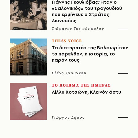
Γιάννης Γκουλιόβας: Ήταν ο
«Σαλονικιός» του τραγουδιού
που ερμήνευε ο Στράτος
Διονυσίου;
Στέφανος Τσιτσόπουλος
THESS VOICE
Τα διατηρητέα της Βαλαωρίτου:
το παρελθόν, η ιστορία, το
παρόν τους
Ελένη Τρούγκου
ΤΟ ΠΟΙΗΜΑ ΤΗΣ ΗΜΕΡΑΣ
Λίλλυ Κοτσώνη, Κλεινόν άστυ
Γιώργος Δήμος