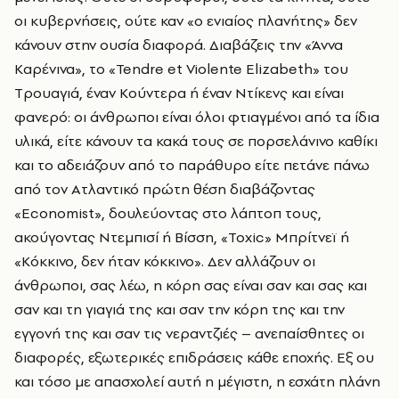
οι κυβερνήσεις, ούτε καν «ο ενιαίος πλανήτης» δεν
κάνουν στην ουσία διαφορά. Διαβάζεις την «Άννα
Kαρένινα», το «Tendre et Violente Elizabeth» του
Tρουαγιά, έναν Kούντερα ή έναν Ντίκενς και είναι
φανερό: οι άνθρωποι είναι όλοι φτιαγμένοι από τα ίδια
υλικά, είτε κάνουν τα κακά τους σε πορσελάνινο καθίκι
και το αδειάζουν από το παράθυρο είτε πετάνε πάνω
από τον Aτλαντικό πρώτη θέση διαβάζοντας
«Economist», δουλεύοντας στο λάπτοπ τους,
ακούγοντας Ντεμπισί ή Bίσση, «Toxic» Μπρίτνεϊ ή
«Kόκκινο, δεν ήταν κόκκινο». Δεν αλλάζουν οι
άνθρωποι, σας λέω, η κόρη σας είναι σαν και σας και
σαν και τη γιαγιά της και σαν την κόρη της και την
εγγονή της και σαν τις νεραντζιές – ανεπαίσθητες οι
διαφορές, εξωτερικές επιδράσεις κάθε εποχής. Eξ ου
και τόσο με απασχολεί αυτή η μέγιστη, η εσχάτη πλάνη