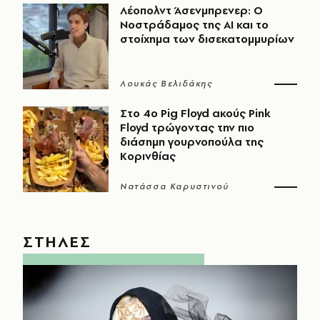
Λέοπολντ Άσενμπρενερ: Ο
Νοστράδαμος της AI και το
στοίχημα των δισεκατομμυρίων
Λουκάς Βελιδάκης
Στο 4ο Pig Floyd ακούς Pink
Floyd τρώγοντας την πιο
διάσημη γουρνοπούλα της
Κορινθίας
Νατάσσα Καρυστινού
ΣΤΗΛΕΣ