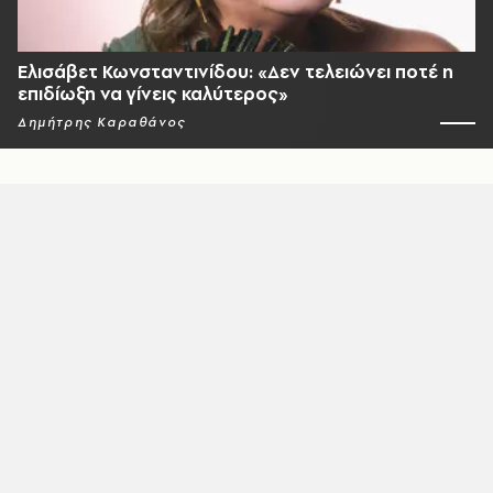
Ελισάβετ Κωνσταντινίδου: «Δεν τελειώνει ποτέ η
επιδίωξη να γίνεις καλύτερος»
Δημήτρης Καραθάνος