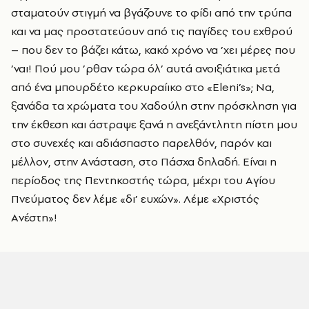
σταματούν στιγμή να βγάζουνε το φίδι από την τρύπα
και να μας προστατεύουν από τις παγίδες του εχθρού
– που δεν το βάζει κάτω, κακό χρόνο να ’χει μέρες που
’ναι! Πού μου ’ρθαν τώρα όλ’ αυτά ανοιξιάτικα μετά
από ένα μπουρδέτο κερκυραίικο στο «Eleni’s»; Nα,
ξανάδα τα χρώματα του Xαδούλη στην πρόσκληση για
την έκθεση και άστραψε ξανά η ανεξάντλητη πίστη μου
στο συνεχές και αδιάσπαστο παρελθόν, παρόν και
μέλλον, στην Aνάσταση, στο Πάσχα δηλαδή. Eίναι η
περίοδος της Πεντηκοστής τώρα, μέχρι του Aγίου
Πνεύματος δεν λέμε «δι’ ευχών». Λέμε «Xριστός
Aνέστη»!