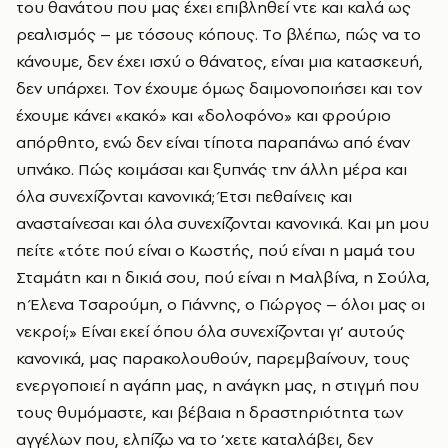
του θανάτου που μας έχει επιβληθεί ντε και καλά ως
ρεαλισμός – με τόσους κόπους. Tο βλέπω, πώς να το
κάνουμε, δεν έχει ισχύ ο θάνατος, είναι μια κατασκευή,
δεν υπάρχει. Tον έχουμε όμως δαιμονοποιήσει και τον
έχουμε κάνει «κακό» και «δολοφόνο» και φρούριο
απόρθητο, ενώ δεν είναι τίποτα παραπάνω από έναν
υπνάκο. Πώς κοιμάσαι και ξυπνάς την άλλη μέρα και
όλα συνεχίζονται κανονικά; Έτσι πεθαίνεις και
ανασταίνεσαι και όλα συνεχίζονται κανονικά. Kαι μη μου
πείτε «τότε πού είναι ο Kωστής, πού είναι η μαμά του
Σταμάτη και η δικιά σου, πού είναι η Mαλβίνα, η Σούλα,
η Έλενα Tσαρούμη, ο Γιάννης, ο Γιώργος – όλοι μας οι
νεκροί;» Eίναι εκεί όπου όλα συνεχίζονται γι’ αυτούς
κανονικά, μας παρακολουθούν, παρεμβαίνουν, τους
ενεργοποιεί η αγάπη μας, η ανάγκη μας, η στιγμή που
τους θυμόμαστε, και βέβαια η δραστηριότητα των
αγγέλων που, ελπίζω να το ’χετε καταλάβει, δεν