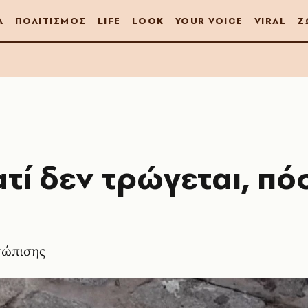
Α
ΠΟΛΙΤΙΣΜΟΣ
LIFE
LOOK
YOUR VOICE
VIRAL
Ζ
τί δεν τρώγεται, πό
τώπισης