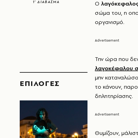
1’ ΔΙΑΒΑΣΜΑ
Ο
λαγόκεφαλο
σώμα του, η οπο
οργανισμό.
Την ώρα που δεν
λαγοκέφαλου σ
μην καταναλώσου
EΠΙΛΟΓΈΣ
το κάνουν, παρ
δηλητηρίασης.
Θυμίζουν, μάλισ