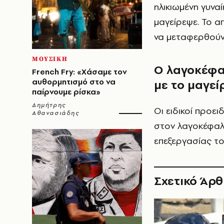
ηλικιωμένη γυνα
μαγείρεψε. Το α
να μεταφερθούν
ΜΟΥΣΙΚΗ
Ο λαγοκέφαλ
French Fry: «Χάσαμε τον
αυθορμητισμό στο να
με το μαγεί
παίρνουμε ρίσκα»
Δημήτρης
Οι ειδικοί προε
Αθανασιάδης
στον λαγοκέφαλ
επεξεργασίας τ
Σχετικό Άρ