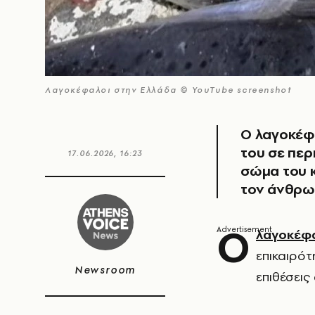
Λαγοκέφαλοι στην Ελλάδα © YouTube screenshot
Ο λαγοκέφα
του σε περ
17.06.2026, 16:23
σώμα του 
τον άνθρ
Ο
λαγοκέφ
επικαιρότ
Newsroom
επιθέσεις