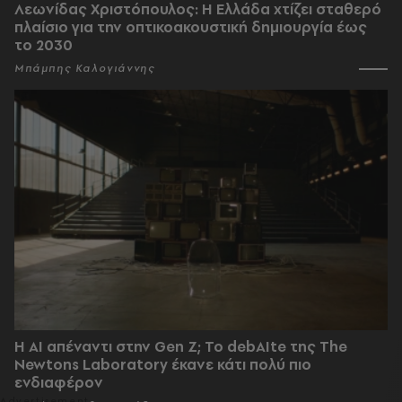
Λεωνίδας Χριστόπουλος: Η Ελλάδα χτίζει σταθερό
πλαίσιο για την οπτικοακουστική δημιουργία έως
το 2030
Μπάμπης Καλογιάννης
Η AI απέναντι στην Gen Z; Το debAIte της The
Newtons Laboratory έκανε κάτι πολύ πιο
ενδιαφέρον