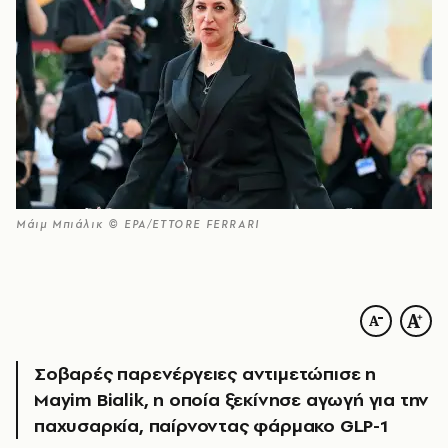
Μάιμ Μπιάλικ © EPA/ETTORE FERRARI
Σοβαρές παρενέργειες αντιμετώπισε η
Mayim Bialik, η οποία ξεκίνησε αγωγή για την
παχυσαρκία, παίρνοντας φάρμακο GLP-1