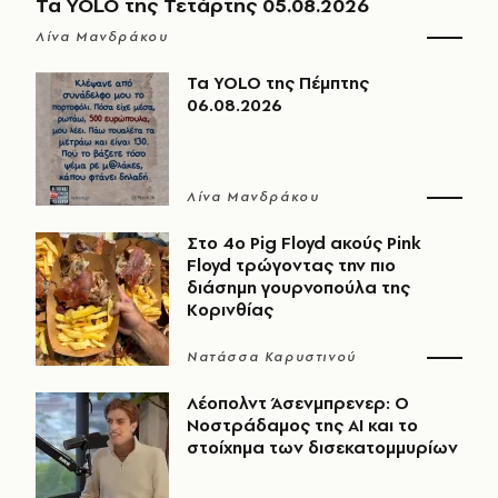
Τα YOLO της Τετάρτης 05.08.2026
Λίνα Μανδράκου
Τα YOLO της Πέμπτης
06.08.2026
Λίνα Μανδράκου
Στο 4ο Pig Floyd ακούς Pink
Floyd τρώγοντας την πιο
διάσημη γουρνοπούλα της
Κορινθίας
Νατάσσα Καρυστινού
Λέοπολντ Άσενμπρενερ: Ο
Νοστράδαμος της AI και το
στοίχημα των δισεκατομμυρίων