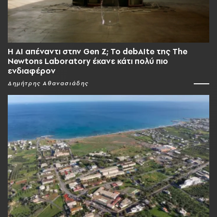
Η AI απέναντι στην Gen Z; Το debAIte της The
Newtons Laboratory έκανε κάτι πολύ πιο
ενδιαφέρον
Δημήτρης Αθανασιάδης