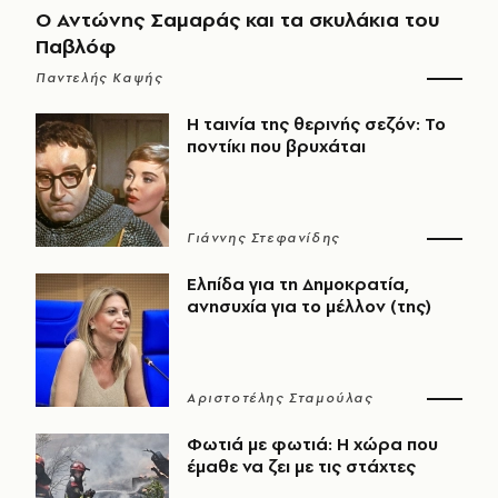
Ο Αντώνης Σαμαράς και τα σκυλάκια του
Παβλόφ
Παντελής Καψής
Η ταινία της θερινής σεζόν: Το
ποντίκι που βρυχάται
Γιάννης Στεφανίδης
Ελπίδα για τη Δημοκρατία,
ανησυχία για το μέλλον (της)
Αριστοτέλης Σταμούλας
Φωτιά με φωτιά: Η χώρα που
έμαθε να ζει με τις στάχτες