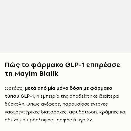
Πώς το φάρμακο GLP-1 επηρέασε
τη Mayim Bialik
Ωστόσο,
μετά από μία μόνο δόση με φάρμακο
τύπου GLP-1
, η εμπειρία της αποδείχτηκε ιδιαίτερα
δύσκολη. Όπως ανέφερε, παρουσίασε έντονες
γαστρεντερικές διαταραχές, αφυδάτωση, κράμπες και
αδυναμία πρόσληψης τροφής ή υγρών.