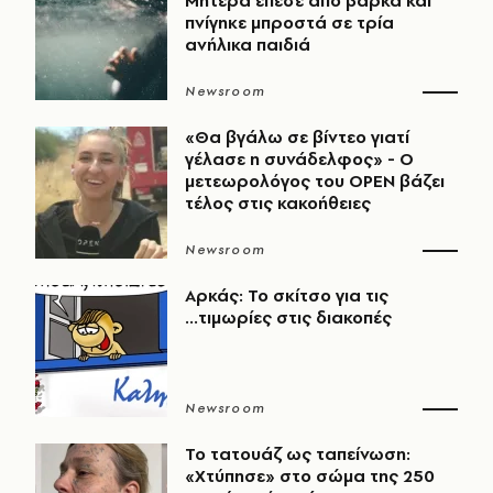
Μητέρα έπεσε από βάρκα και
πνίγηκε μπροστά σε τρία
ανήλικα παιδιά
Newsroom
«Θα βγάλω σε βίντεο γιατί
γέλασε η συνάδελφος» - Ο
μετεωρολόγος του OPEN βάζει
τέλος στις κακοήθειες
Newsroom
Αρκάς: Το σκίτσο για τις
...τιμωρίες στις διακοπές
Newsroom
Το τατουάζ ως ταπείνωση:
«Χτύπησε» στο σώμα της 250