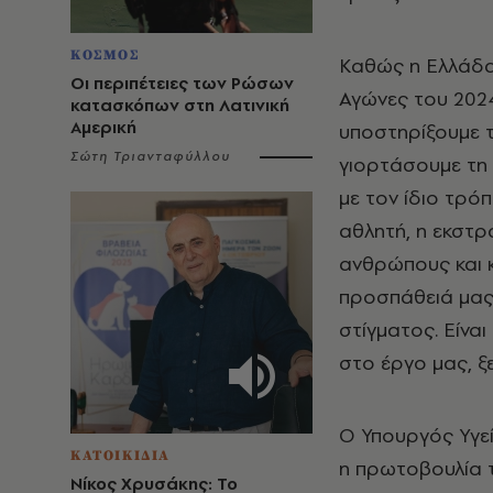
ΚΟΣΜΟΣ
Καθώς η Ελλάδα
Οι περιπέτειες των Ρώσων
Αγώνες του 2024
κατασκόπων στη Λατινική
Αμερική
υποστηρίξουμε τ
Σώτη Τριανταφύλλου
γιορτάσουμε τη ν
με τον ίδιο τρό
αθλητή, η εκστρ
ανθρώπους και 
προσπάθειά μας 
στίγματος. Είνα
στο έργο μας, ξ
Ο Υπουργός Υγεί
ΚΑΤΟΙΚΙΔΙΑ
η πρωτοβουλία 
Νίκος Χρυσάκης: Το