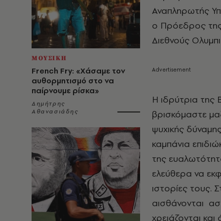
Αναπληρωτής Υπ
ο Πρόεδρος της 
Διεθνούς Ολυμπ
ΜΟΥΣΙΚΗ
French Fry: «Χάσαμε τον
αυθορμητισμό στο να
παίρνουμε ρίσκα»
Η ιδρύτρια της 
Δημήτρης
Αθανασιάδης
βρισκόμαστε μαζ
ψυχικής δύναμης
καμπάνια επιδιώ
της ευαλωτότητ
ελεύθερα να εκφ
ιστορίες τους. 
αισθάνονται ασ
χρειάζονται και