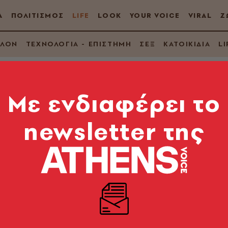
Α
ΠΟΛΙΤΙΣΜΟΣ
LIFE
LOOK
YOUR VOICE
VIRAL
Ζ
ΛΛΟΝ
ΤΕΧΝΟΛΟΓΙΑ - ΕΠΙΣΤΗΜΗ
ΣΕΞ
ΚΑΤΟΙΚΙΔΙΑ
LI
Mε ενδιαφέρει το
newsletter της
ευαισθητοποίησης γ
ν νέων στην Ελλάδα
το στίγμα