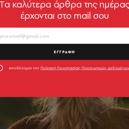
Tα καλύτερα άρθρα της ημέρα
έρχονται στο mail σου
ΕΓΓΡΑΦΗ
Αποδέχομαι την
Πολιτική Προστασίας Προσωπικών Δεδομένω