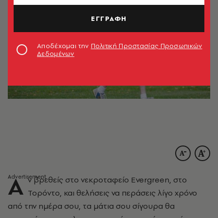
ΕΓΓΡΑΦΗ
Αποδέχομαι την
Πολιτική Προστασίας Προσωπικών
Δεδομένων
Α
ν βρεθείς στο νεκροταφείο Evergreen, στο
Τορόντο, και θελήσεις να περάσεις λίγο χρόνο
από την ημέρα σου, τα μάτια σου σίγουρα θα