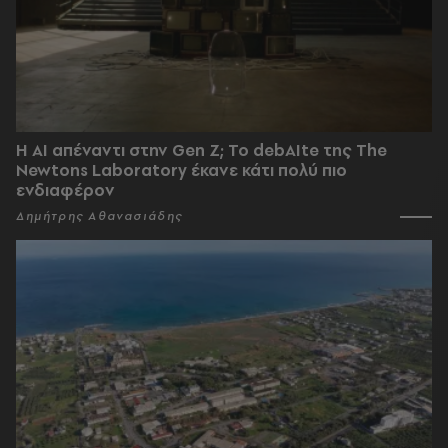
Η AI απέναντι στην Gen Z; Το debAIte της The
Newtons Laboratory έκανε κάτι πολύ πιο
ενδιαφέρον
Δημήτρης Αθανασιάδης