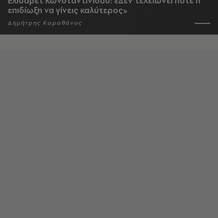
Ελισάβετ Κωνσταντινίδου: «Δεν τελειώνει ποτέ η
επιδίωξη να γίνεις καλύτερος»
Δημήτρης Καραθάνος