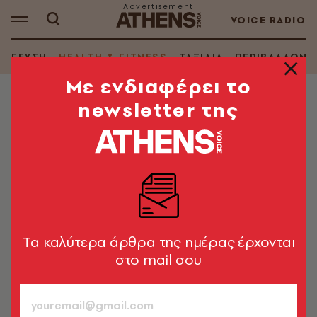
VOICE RADIO
ΓΕΥΣΗ
HEALTH & FITNESS
ΤΑΞΙΔΙΑ
ΠΕΡΙΒΑΛΛΟΝ
Mε ενδιαφέρει το
newsletter της
HEALTH & FITNESS
Το «κόλλημα» στο facebook
μπορεί να σχετίζεται και με τα
γονίδια
Νέα μελέτη για την γενετική διάσταση του εθισμού
στο διαδίκτυο
Tα καλύτερα άρθρα της ημέρας έρχονται
στο mail σου
Newsroom
30.01.2017, 10:31
1’ ΔΙΑΒΑΣΜΑ