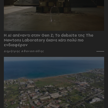
Η AI απέναντι στην Gen Z; Το debAIte της The
Newtons Laboratory έκανε κάτι πολύ πιο
ενδιαφέρον
Δημήτρης Αθανασιάδης