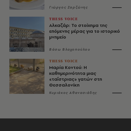
Γιώργος Ζαρζώνης
THESS VOICE
Αλκαζάρ: Το στοίχημα της
επόμενης μέρας για το ιστορικό
μνημείο
Βάσω Βλαχοπούλου
THESS VOICE
Μαρία Κοντού: Η
καθημερινότητα μιας
«ταΐστριας» γατών στη
Θεσσαλονίκη
Κυριάκος Αθανασιάδης