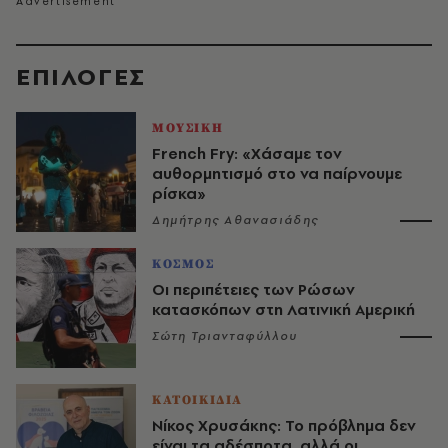
EΠΙΛΟΓΈΣ
ΜΟΥΣΙΚΗ
French Fry: «Χάσαμε τον
αυθορμητισμό στο να παίρνουμε
ρίσκα»
Δημήτρης Αθανασιάδης
ΚΟΣΜΟΣ
Οι περιπέτειες των Ρώσων
κατασκόπων στη Λατινική Αμερική
Σώτη Τριανταφύλλου
ΚΑΤΟΙΚΙΔΙΑ
Νίκος Χρυσάκης: Το πρόβλημα δεν
είναι τα αδέσποτα, αλλά οι