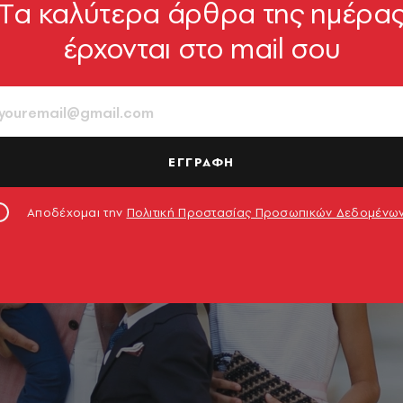
Tα καλύτερα άρθρα της ημέρα
έρχονται στο mail σου
ΕΓΓΡΑΦΗ
Αποδέχομαι την
Πολιτική Προστασίας Προσωπικών Δεδομένω