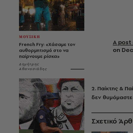
ΜΟΥΣΙΚΗ
A pos
French Fry: «Χάσαμε τον
on
Dec
αυθορμητισμό στο να
παίρνουμε ρίσκα»
Δημήτρης
Αθανασιάδης
2. Παίκτης & Πα
δεν θυμόμαστε
Σχετικό Άρ