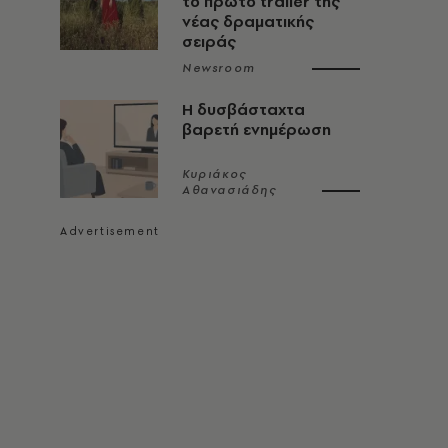
το πρώτο trailer της
νέας δραματικής
σειράς
Newsroom
Η δυσβάσταχτα
βαρετή ενημέρωση
Κυριάκος
Αθανασιάδης