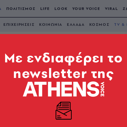
Α
ΠΟΛΙΤΙΣΜΟΣ
LIFE
LOOK
YOUR VOICE
VIRAL
Ζ
ΕΠΙΧΕΙΡΗΣΕΙΣ
ΚΟΙΝΩΝΙΑ
ΕΛΛΑΔΑ
ΚΟΣΜΟΣ
TV &
Mε ενδιαφέρει το
newsletter της
 με 20 λέξεις ακριβ
πολλά λόγια