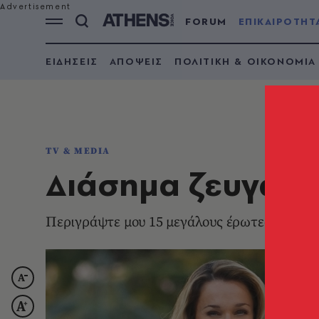
FORUM
ΕΠΙΚΑΙΡΟΤΗΤ
ΕΙΔΗΣΕΙΣ
ΑΠΟΨΕΙΣ
ΠΟΛΙΤΙΚΗ & ΟΙΚΟΝΟΜΙΑ
TV & MEDIA
Διάσημα ζευγάρια
Περιγράψτε μου 15 μεγάλους έρωτες χωρίς 