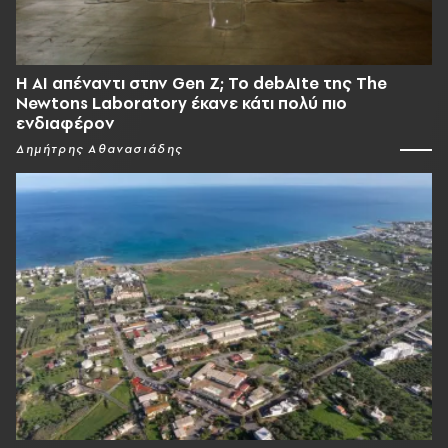
Η AI απέναντι στην Gen Z; Το debAIte της The
Newtons Laboratory έκανε κάτι πολύ πιο
ενδιαφέρον
Δημήτρης Αθανασιάδης