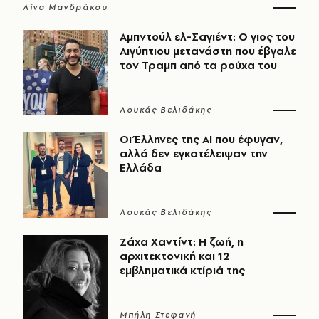
Λίνα Μανδράκου
Αμπντούλ ελ-Σαγιέντ: Ο γιος του
Αιγύπτιου μετανάστη που έβγαλε
τον Τραμπ από τα ρούχα του
Λουκάς Βελιδάκης
Οι Έλληνες της ΑΙ που έφυγαν,
αλλά δεν εγκατέλειψαν την
Ελλάδα
Λουκάς Βελιδάκης
Ζάχα Χαντίντ: Η ζωή, η
αρχιτεκτονική και 12
εμβληματικά κτίριά της
Μπήλη Στεφανή