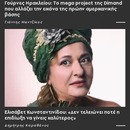
Γούρνες Ηρακλείου: To mega project της Dimand
που αλλάζει την εικόνα της πρώην αμερικανικής
βάσης
Γιάννης Μαντζίκος
Ελισάβετ Κωνσταντινίδου: «Δεν τελειώνει ποτέ η
επιδίωξη να γίνεις καλύτερος»
Δημήτρης Καραθάνος