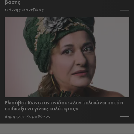
βάσης
Γιάννης Μαντζίκος
Ελισάβετ Κωνσταντινίδου: «Δεν τελειώνει ποτέ η
επιδίωξη να γίνεις καλύτερος»
Δημήτρης Καραθάνος