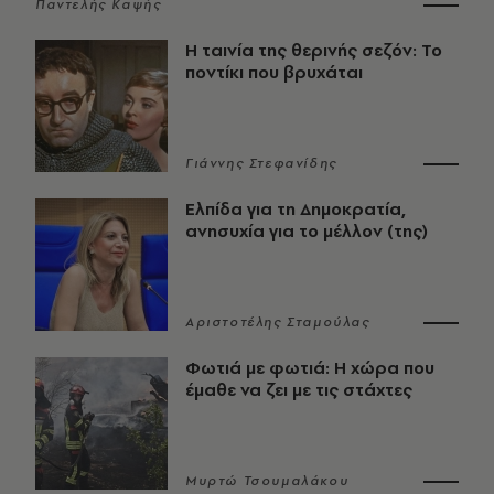
Παντελής Καψής
Η ταινία της θερινής σεζόν: Το
ποντίκι που βρυχάται
Γιάννης Στεφανίδης
Ελπίδα για τη Δημοκρατία,
ανησυχία για το μέλλον (της)
Αριστοτέλης Σταμούλας
Φωτιά με φωτιά: Η χώρα που
έμαθε να ζει με τις στάχτες
Μυρτώ Τσουμαλάκου