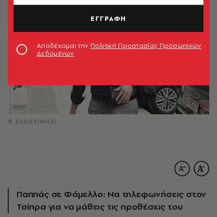
ΕΓΓΡΑΦΗ
Αποδέχομαι την
Πολιτική Προστασίας Προσωπικών
Δεδομένων
© EUROKINISSI
Παππάς σε Φάμελλο: Να τηλεφωνήσεις στον
Τσίπρα για να μάθεις τις προθέσεις του