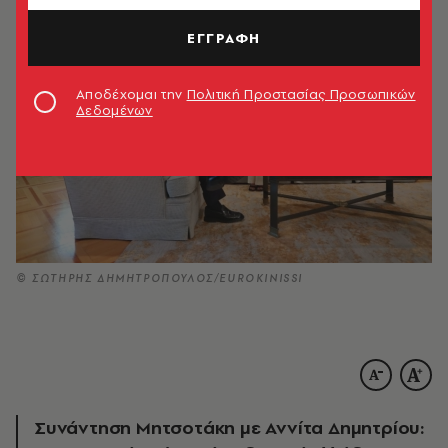
ΕΓΓΡΑΦΗ
Αποδέχομαι την
Πολιτική Προστασίας Προσωπικών
Δεδομένων
© ΣΩΤΗΡΗΣ ΔΗΜΗΤΡΟΠΟΥΛΟΣ/EUROKINISSI
Συνάντηση Μητσοτάκη με Αννίτα Δημητρίου: