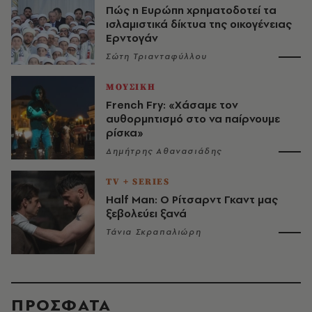
Πώς η Ευρώπη χρηματοδοτεί τα
ισλαμιστικά δίκτυα της οικογένειας
Ερντογάν
Σώτη Τριανταφύλλου
ΜΟΥΣΙΚΗ
French Fry: «Χάσαμε τον
αυθορμητισμό στο να παίρνουμε
ρίσκα»
Δημήτρης Αθανασιάδης
TV + SERIES
Half Man: Ο Ρίτσαρντ Γκαντ μας
ξεβολεύει ξανά
Τάνια Σκραπαλιώρη
ΠΡΟΣΦΑΤΑ