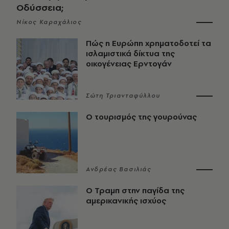
Οδύσσεια;
Νίκος Καραχάλιος
Πώς η Ευρώπη χρηματοδοτεί τα
ισλαμιστικά δίκτυα της
οικογένειας Ερντογάν
Σώτη Τριανταφύλλου
Ο τουρισμός της γουρούνας
Ανδρέας Βασιλιάς
Ο Τραμπ στην παγίδα της
αμερικανικής ισχύος