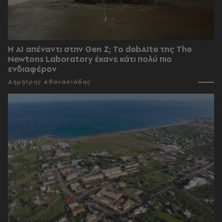
Η AI απέναντι στην Gen Z; Το debAIte της The
Newtons Laboratory έκανε κάτι πολύ πιο
ενδιαφέρον
Δημήτρης Αθανασιάδης