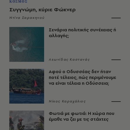
ΚΟΣΜΟΣ
Συγγνώμη, κύριε Φώκνερ
Ντίνα Σαρακηνού
Σενάρια πολιτικής συνέχειας ή
αλλαγής;
Λεωνίδας Καστανάς
Αφού ο Οδυσσέας δεν ήταν
ποτέ τέλειος, πώς περιμένουμε
να είναι τέλεια η Οδύσσεια;
Νίκος Καραχάλιος
Φωτιά με φωτιά: Η χώρα που
έμαθε να ζει με τις στάχτες