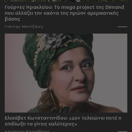
Γούρνες Ηρακλείου: To mega project της Dimand
που αλλάζει την εικόνα της πρώην αμερικανικής
βάσης
Γιάννης Μαντζίκος
Ελισάβετ Κωνσταντινίδου: «Δεν τελειώνει ποτέ η
επιδίωξη να γίνεις καλύτερος»
Δημήτρης Καραθάνος