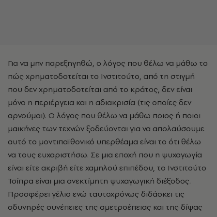
Για να μην παρεξηγηθώ, ο λόγος που θέλω να μάθω το
πώς χρηματοδοτείται το Ινστιτούτο, από τη στιγμή
που δεν χρηματοδοτείται από το κράτος, δεν είναι
μόνο η περιέργεια και η αδιακρισία (τις οποίες δεν
αρνούμαι). Ο λόγος που θέλω να μάθω ποιος ή ποιοι
μαικήνες των τεχνών ξοδεύονται για να απολαύσουμε
αυτό το μοντιπαϊθονικό υπερθέαμα είναι το ότι θέλω
να τους ευχαριστήσω. Σε μια εποχή που η ψυχαγωγία
είναι είτε ακριβή είτε χαμηλού επιπέδου, το Ινστιτούτο
Τσίπρα είναι μια ανεκτίμητη ψυχαγωγική διέξοδος.
Προσφέρει γέλιο ενώ ταυτοχρόνως διδάσκει τις
οδυνηρές συνέπειες της αμετροέπειας και της δίψας