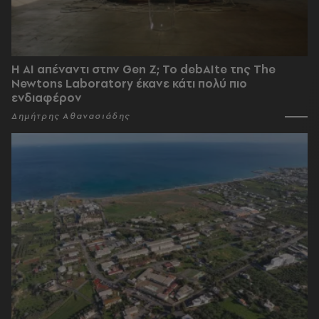
Η AI απέναντι στην Gen Z; Το debAIte της The
Newtons Laboratory έκανε κάτι πολύ πιο
ενδιαφέρον
Δημήτρης Αθανασιάδης