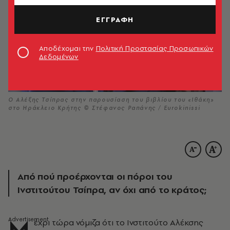
ΕΓΓΡΑΦΗ
Αποδέχομαι την
Πολιτική Προστασίας Προσωπικών
Δεδομένων
Ο Αλέξης Τσίπρας στην παρουσίαση του βιβλίου του «Ιθάκη»
στο Ηράκλειο Κρήτης © Στέφανος Ραπάνης / Eurokinissi
Από πού προέρχονται οι πόροι του
Ινστιτούτου Τσίπρα, αν όχι από το κράτος;
Μ
έχρι τώρα νόμιζα ότι το Ινστιτούτο Αλέκσης