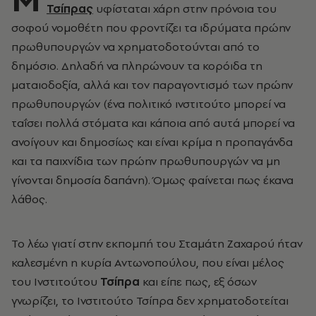
Τσίπρας
υφίσταται χάρη στην πρόνοια του
σοφού νομοθέτη που φροντίζει τα ιδρύματα πρώην
πρωθυπουργών να χρηματοδοτούνται από το
δημόσιο. Δηλαδή να πληρώνουν τα κορόιδα τη
ματαιοδοξία, αλλά και τον παραγοντισμό των πρώην
πρωθυπουργών (ένα πολιτικό ινστιτούτο μπορεί να
ταΐσει πολλά στόματα και κάποια από αυτά μπορεί να
ανοίγουν και δημοσίως και είναι κρίμα η προπαγάνδα
και τα παιχνίδια των πρώην πρωθυπουργών να μη
γίνονται δημοσία δαπάνη). Όμως φαίνεται πως έκανα
λάθος.
Το λέω γιατί στην εκπομπή του Σταμάτη Ζαχαρού ήταν
καλεσμένη η κυρία Αντωνοπούλου, που είναι μέλος
του Ινστιτούτου
Τσίπρα
και είπε πως, εξ όσων
γνωρίζει, το Ινστιτούτο Τσίπρα δεν χρηματοδοτείται