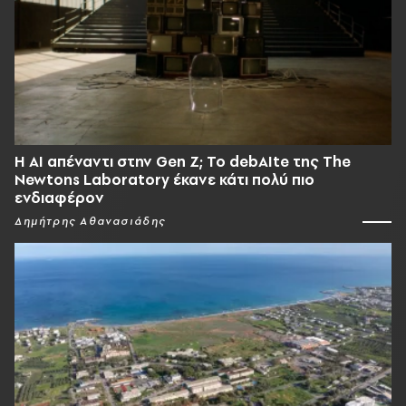
Η AI απέναντι στην Gen Z; Το debAIte της The
Newtons Laboratory έκανε κάτι πολύ πιο
ενδιαφέρον
Δημήτρης Αθανασιάδης