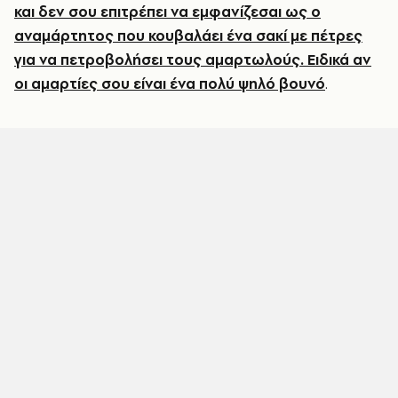
και δεν σου επιτρέπει να εμφανίζεσαι ως ο
αναμάρτητος που κουβαλάει ένα σακί με πέτρες
για να πετροβολήσει τους αμαρτωλούς. Ειδικά αν
οι αμαρτίες σου είναι ένα πολύ ψηλό βουνό
.