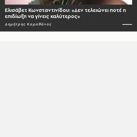
Ελισάβετ Κωνσταντινίδου: «Δεν τελειώνει ποτέ η
επιδίωξη να γίνεις καλύτερος»
Δημήτρης Καραθάνος