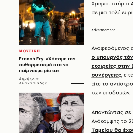
Χρηματιστήριο Α
σε μια πολύ ευρ
Αναφερόμενος σ
ΜΟΥΣΙΚΗ
ο υπουργός τόν
French Fry: «Χάσαμε τον
αυθορμητισμό στο να
εταιρείες στην
παίρνουμε ρίσκα»
συνέργειες
, εί
Δημήτρης
είτε το αντίστρο
Αθανασιάδης
των υποδομών.
Απαντώντας σε 
Ανάκαμψης το 2
Ταμείου θα έχο