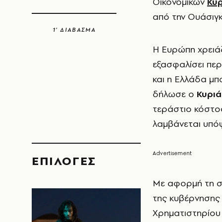
Οικονομικών
Κυ
από την Ουάσιγκ
1’ ΔΙΑΒΑΣΜΑ
Η Ευρώπη χρειάζ
εξασφαλίσει περ
και η Ελλάδα μπ
δήλωσε ο
Κυριά
τεράστιο κόστος
λαμβάνεται υπό
EΠΙΛΟΓΈΣ
Με αφορμή τη συ
της κυβέρνησης
Χρηματιστηρίου