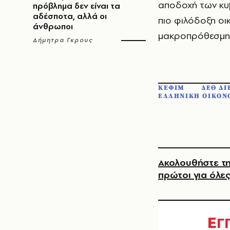
αποδοχή των κυβ
πρόβλημα δεν είναι τα
αδέσποτα, αλλά οι
πιο φιλόδοξη οι
άνθρωποι
μακροπρόθεσμη 
Δήμητρα Γκρους
ΚΕΦΙΜ
ΔΕΘ ΔΙ
ΕΛΛΗΝΙΚΗ ΟΙΚΟΝ
Ακολουθήστε τη
πρώτοι για όλες
Ε
Γ