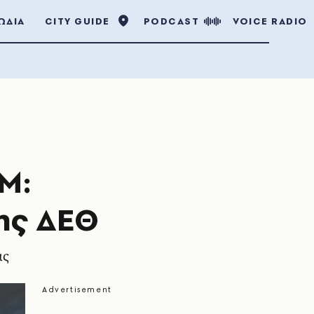
ΩΔΙΑ
CITY GUIDE
PODCAST
VOICE RADIO
Μ:
της ΔΕΘ
ις