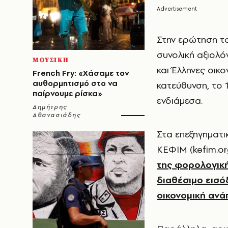
Στην ερώτηση τ
συνολική αξιολό
ΜΟΥΣΙΚΗ
και Έλληνες οικ
French Fry: «Χάσαμε τον
αυθορμητισμό στο να
κατεύθυνση, το 
παίρνουμε ρίσκα»
ενδιάμεσα.
Δημήτρης
Αθανασιάδης
Στα επεξηγηματι
ΚΕΦΙΜ (kefim.or
της φορολογική
διαθέσιμο εισό
οικονομική ανά