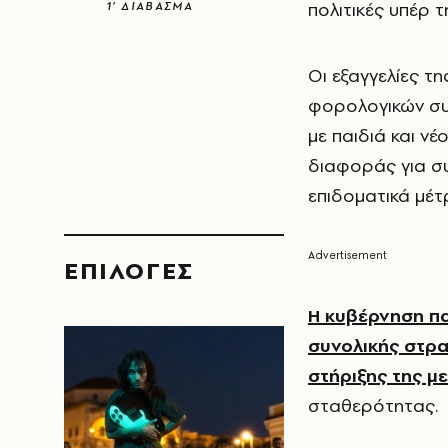
πολιτικές υπέρ τ
1’ ΔΙΑΒΑΣΜΑ
Οι εξαγγελίες τ
φορολογικών συν
με παιδιά και ν
διαφοράς για συ
επιδοματικά μέτ
EΠΙΛΟΓΈΣ
Η κυβέρνηση πα
συνολικής στρα
στήριξης της μ
σταθερότητας.