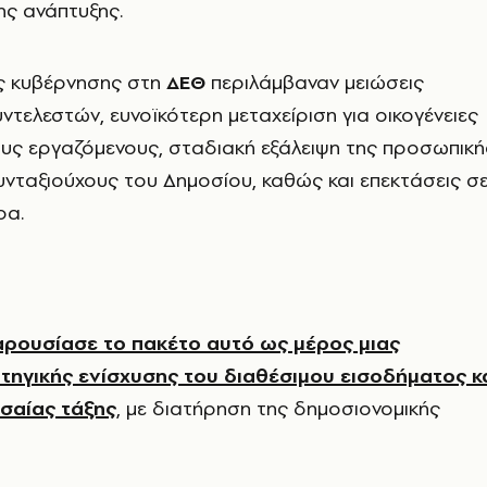
ης ανάπτυξης.
ης κυβέρνησης στη
ΔΕΘ
περιλάμβαναν μειώσεις
τελεστών, ευνοϊκότερη μεταχείριση για οικογένειες
έους εργαζόμενους, σταδιακή εξάλειψη της προσωπική
νταξιούχους του Δημοσίου, καθώς και επεκτάσεις σ
ρα.
ρουσίασε το πακέτο αυτό ως μέρος μιας
τηγικής ενίσχυσης του διαθέσιμου εισοδήματος κ
εσαίας τάξης
, με διατήρηση της δημοσιονομικής