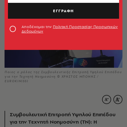
ΕΓΓΡΑΦΗ
Αποδέχομαι την
Πολιτική Προστασίας Προσωπικών
Δεδομένων
Ποιος ο ρόλος της Συμβουλευτικής Επιτροπή Υψηλού Επιπέδου
για την Τεχνητή Νοημοσύνη © ΧΡΗΣΤΟΣ ΜΠΟΝΗΣ /
EUROKINISSI
Συμβουλευτική Επιτροπή Υψηλού Επιπέδου
για την Τεχνητή Νοημοσύνη (ΤΝ): Η