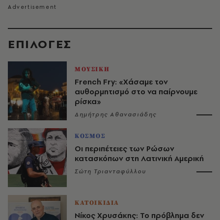
EΠΙΛΟΓΈΣ
ΜΟΥΣΙΚΗ
French Fry: «Χάσαμε τον
αυθορμητισμό στο να παίρνουμε
ρίσκα»
Δημήτρης Αθανασιάδης
ΚΟΣΜΟΣ
Οι περιπέτειες των Ρώσων
κατασκόπων στη Λατινική Αμερική
Σώτη Τριανταφύλλου
ΚΑΤΟΙΚΙΔΙΑ
Νίκος Χρυσάκης: Το πρόβλημα δεν