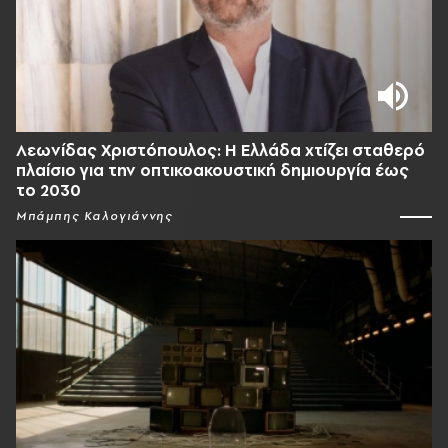
Λεωνίδας Χριστόπουλος: Η Ελλάδα χτίζει σταθερό
πλαίσιο για την οπτικοακουστική δημιουργία έως
το 2030
Μπάμπης Καλογιάννης