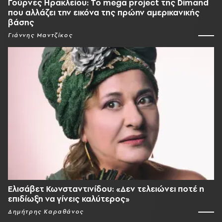
Γούρνες Ηρακλείου: To mega project της Dimand
που αλλάζει την εικόνα της πρώην αμερικανικής
βάσης
Γιάννης Μαντζίκος
Ελισάβετ Κωνσταντινίδου: «Δεν τελειώνει ποτέ η
επιδίωξη να γίνεις καλύτερος»
Δημήτρης Καραθάνος