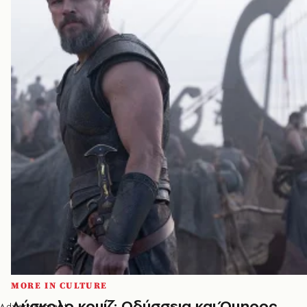
MORE IN CULTURE
Δύσκολο κουίζ: Οδύσσεια και Όμηρος