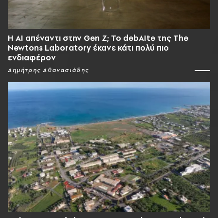
Η AI απέναντι στην Gen Z; Το debAIte της The
Newtons Laboratory έκανε κάτι πολύ πιο
ενδιαφέρον
Δημήτρης Αθανασιάδης