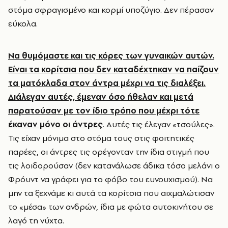
στόμα σφραγισμένο και κορμί υποζύγιο. Δεν πέρασαν
εύκολα.
Να θυμόμαστε και τις κόρες των γυναικών αυτών.
Είναι τα κορίτσια που δεν καταδέχτηκαν να παίζουν
τα ματόκλαδα στον άντρα μέχρι να τις διαλέξει.
Διάλεγαν αυτές, έμεναν όσο ήθελαν και μετά
παρατούσαν με τον ίδιο τρόπο που μέχρι τότε
έκαναν μόνο οι άντρες
. Αυτές τις έλεγαν «τσούλες».
Τις είχαν μόνιμα στο στόμα τους στις φοιτητικές
παρέες, οι άντρες τις ορέγονταν την ίδια στιγμή που
τις λοιδορούσαν (δεν κατανάλωσε άδικα τόσο μελάνι ο
Φρόυντ να γράφει για το φόβο του ευνουχισμού). Να
μην τα ξεχνάμε κι αυτά τα κορίτσια που αιχμαλώτισαν
το «μέσα» των ανδρών, ίδια με φώτα αυτοκινήτου σε
λαγό τη νύχτα.