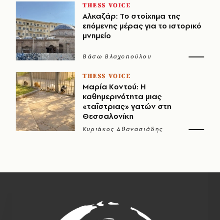
THESS VOICE
Αλκαζάρ: Το στοίχημα της
επόμενης μέρας για το ιστορικό
μνημείο
Βάσω Βλαχοπούλου
THESS VOICE
Μαρία Κοντού: Η
καθημερινότητα μιας
«ταΐστριας» γατών στη
Θεσσαλονίκη
Κυριάκος Αθανασιάδης