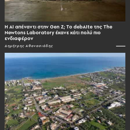
Η AI απέναντι στην Gen Z; Το debAIte της The
Newtons Laboratory έκανε κάτι πολύ πιο
ενδιαφέρον
Δημήτρης Αθανασιάδης