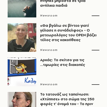
πνίγηκε μπροστά σε τρία
ανήλικα παιδιά
Newsroom
«Θα βγάλω σε βίντεο γιατί
γέλασε η συνάδελφος» - Ο
μετεωρολόγος του OPEN βάζει
τέλος στις κακοήθειες
Newsroom
Αρκάς: Το σκίτσο για τις
...τιμωρίες στις διακοπές
Newsroom
Το τατουάζ ως ταπείνωση:
«Χτύπησε» στο σώμα της 250
φορές τ’ όνομά του - Το πριν