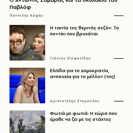
Παβλόφ
Παντελής Καψής
Η ταινία της θερινής σεζόν: Το
ποντίκι που βρυχάται
Γιάννης Στεφανίδης
Ελπίδα για τη Δημοκρατία,
ανησυχία για το μέλλον (της)
Αριστοτέλης Σταμούλας
Φωτιά με φωτιά: Η χώρα που
έμαθε να ζει με τις στάχτες