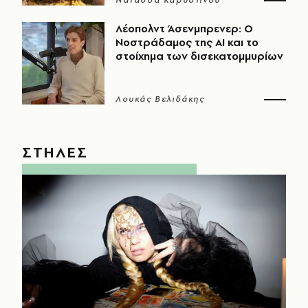
Λέοπολντ Άσενμπρενερ: Ο
Νοστράδαμος της AI και το
στοίχημα των δισεκατομμυρίων
Λουκάς Βελιδάκης
ΣΤΗΛΕΣ