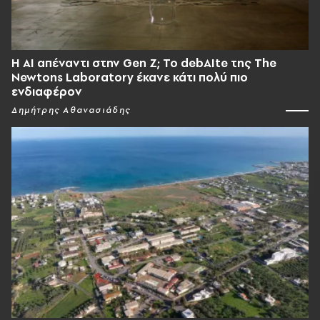
Η AI απέναντι στην Gen Z; Το debAIte της The
Newtons Laboratory έκανε κάτι πολύ πιο
ενδιαφέρον
Δημήτρης Αθανασιάδης