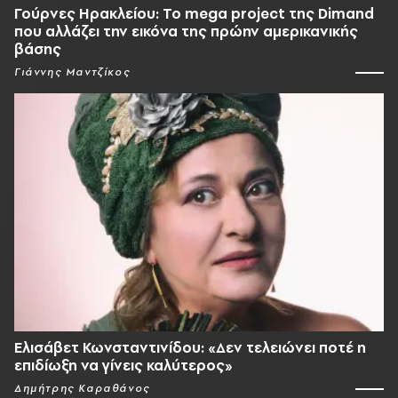
Γούρνες Ηρακλείου: To mega project της Dimand
που αλλάζει την εικόνα της πρώην αμερικανικής
βάσης
Γιάννης Μαντζίκος
Ελισάβετ Κωνσταντινίδου: «Δεν τελειώνει ποτέ η
επιδίωξη να γίνεις καλύτερος»
Δημήτρης Καραθάνος