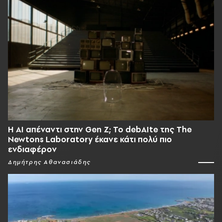
Η AI απέναντι στην Gen Z; Το debAIte της The
Newtons Laboratory έκανε κάτι πολύ πιο
ενδιαφέρον
Δημήτρης Αθανασιάδης