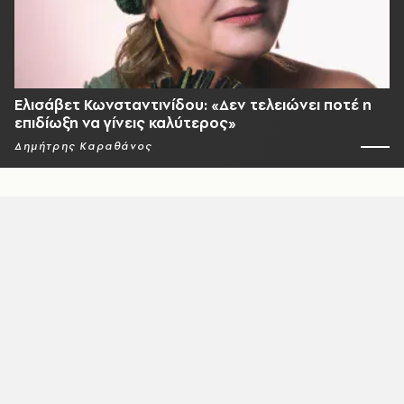
Ελισάβετ Κωνσταντινίδου: «Δεν τελειώνει ποτέ η
επιδίωξη να γίνεις καλύτερος»
Δημήτρης Καραθάνος