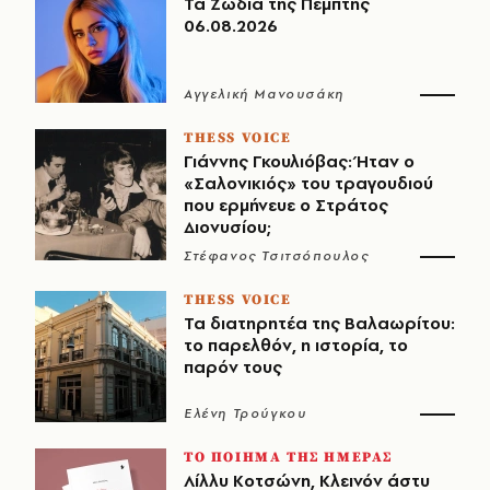
Τα Ζώδια της Πέμπτης
06.08.2026
Αγγελική Μανουσάκη
THESS VOICE
Γιάννης Γκουλιόβας: Ήταν ο
«Σαλονικιός» του τραγουδιού
που ερμήνευε ο Στράτος
Διονυσίου;
Στέφανος Τσιτσόπουλος
THESS VOICE
Τα διατηρητέα της Βαλαωρίτου:
το παρελθόν, η ιστορία, το
παρόν τους
Ελένη Τρούγκου
ΤΟ ΠΟΙΗΜΑ ΤΗΣ ΗΜΕΡΑΣ
Λίλλυ Κοτσώνη, Κλεινόν άστυ