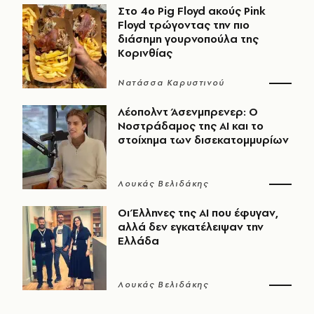
Στο 4ο Pig Floyd ακούς Pink
Floyd τρώγοντας την πιο
διάσημη γουρνοπούλα της
Κορινθίας
Νατάσσα Καρυστινού
Λέοπολντ Άσενμπρενερ: Ο
Νοστράδαμος της AI και το
στοίχημα των δισεκατομμυρίων
Λουκάς Βελιδάκης
Οι Έλληνες της ΑΙ που έφυγαν,
αλλά δεν εγκατέλειψαν την
Ελλάδα
Λουκάς Βελιδάκης