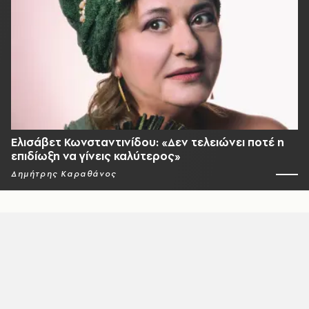
Ελισάβετ Κωνσταντινίδου: «Δεν τελειώνει ποτέ η
επιδίωξη να γίνεις καλύτερος»
Δημήτρης Καραθάνος