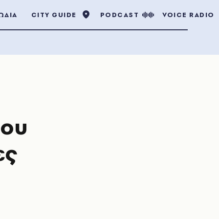
ΩΔΙΑ
CITY GUIDE
PODCAST
VOICE RADIO
του
ες