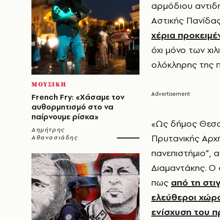
αρμόδιου αντιδ
Αστικής Πανίδας
χέρια προκειμέ
όχι μόνο των χι
ολόκληρης της π
ΜΟΥΣΙΚΗ
French Fry: «Χάσαμε τον
αυθορμητισμό στο να
παίρνουμε ρίσκα»
«Ως δήμος Θεσσ
Δημήτρης
Πρυτανικής Αρχ
Αθανασιάδης
πανεπιστήμιο”, 
Διαμαντάκης. Ο
πως
από τη στι
ελεύθεροι χώρο
ενίσχυση του π