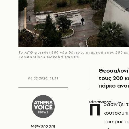
Το ΑΠΘ φυτεύει 500 νέα δέντρα, ανάμεσά τους 200 κ
Konstantinos Tsakalidis/SOOC
Θεσσαλονί
τους 200 κ
04.02.2026, 11:31
πάρκο ανοι
Π
ρασινίζει 
κουτσουπι
campus τ
Newsroom