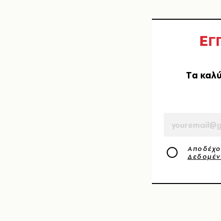
Ε
Γ
Tα καλύ
EMAIL
Αποδέχο
Δεδομέ