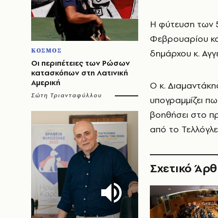
Η φύτευση των 
Φεβρουαρίου κα
ΚΟΣΜΟΣ
δημάρχου κ. Αγγ
Οι περιπέτειες των Ρώσων
κατασκόπων στη Λατινική
Αμερική
Ο κ. Διαμαντάκη
Σώτη Τριανταφύλλου
υπογραμμίζει πω
βοηθήσει στο π
από το Τελλόγλε
Σχετικό Άρ