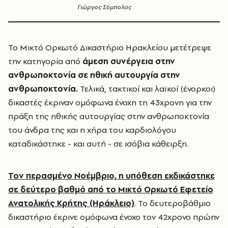
Γιώργος Σόμπολος
Το Μικτό Ορκωτό Δικαστήριο Ηρακλείου μετέτρεψε
την κατηγορία από
άμεση συνέργεια στην
ανθρωποκτονία σε ηθική αυτουργία στην
ανθρωποκτονία.
Τελικά, τακτικοί και λαϊκοί (ένορκοι)
δικαστές έκριναν ομόφωνα ένοχη τη 43χρονη για την
πράξη της ηθικής αυτουργίας στην ανθρωποκτονία
του άνδρα της και η χήρα του καρδιολόγου
καταδικάστηκε - και αυτή - σε ισόβια κάθειρξη.
Τον περασμένο Νοέμβριο, η υπόθεση εκδικάστηκε
σε δεύτερο βαθμό από το Μικτό Ορκωτό Εφετείο
Ανατολικής Κρήτης (Ηράκλειο)
. Το δευτεροβάθμιο
δικαστήριο έκρινε ομόφωνα ένοχο τον 42χρονο πρώην