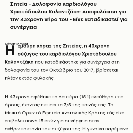
Σητεία - Δολοφονία καρδιολόγου
Χριστόδουλου Καλαντζάκη: Αποφυλάκιση για
την 43χρονη χήρα του - Είχε καταδικαστεί για
συνέργεια
Η
«μαύρη χήρα» της Σητείας,
η 43χρονη
σύζυγος του καρδιολόγου Χριστόδουλου
Καλαντζάκη
που καταδικάστηκε για συνέργεια στη
δολοφονία του τον Οκτώβριο του 2017, βρίσκεται
πλέον εκτός φυλακής.
Η 43χρονη αφέθηκε τη Δευτέρα (15.1) ελεύθερη υπό
όρους, έχοντας εκτίσει τα 3/5 της ποινής της. Το
Μεικτό Ορκωτό Εφετείο Ανατολικής Κρήτης τής είχε
επιβάλει ποινή 15 ετών για συνέργεια στην
ανθρωποκτονία του συζύγου της. Η γυναίκα παρέμεινε