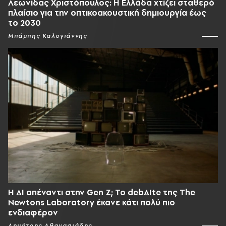
Λεωνίδας Χριστόπουλος: Η Ελλάδα χτίζει σταθερό
πλαίσιο για την οπτικοακουστική δημιουργία έως
το 2030
Μπάμπης Καλογιάννης
Η AI απέναντι στην Gen Z; Το debAIte της The
Newtons Laboratory έκανε κάτι πολύ πιο
ενδιαφέρον
Δημήτρης Αθανασιάδης