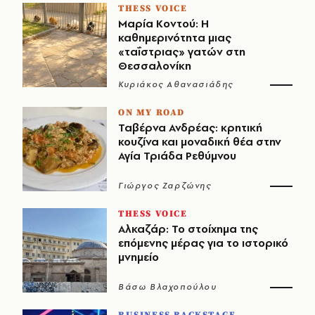
THESS VOICE
Μαρία Κοντού: Η
καθημερινότητα μιας
«ταΐστριας» γατών στη
Θεσσαλονίκη
Κυριάκος Αθανασιάδης
ON MY ROAD
Ταβέρνα Ανδρέας: κρητική
κουζίνα και μοναδική θέα στην
Αγία Τριάδα Ρεθύμνου
Γιώργος Ζαρζώνης
THESS VOICE
Αλκαζάρ: Το στοίχημα της
επόμενης μέρας για το ιστορικό
μνημείο
Βάσω Βλαχοπούλου
BUSINESS BACKSTAGE