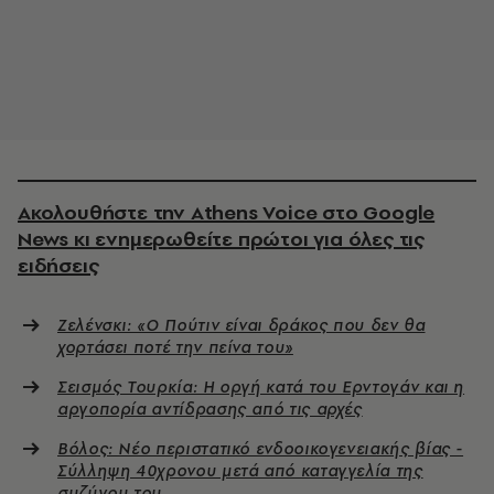
Ακολουθήστε την Athens Voice στο Google
News κι ενημερωθείτε πρώτοι για όλες τις
ειδήσεις
Ζελένσκι: «Ο Πούτιν είναι δράκος που δεν θα
χορτάσει ποτέ την πείνα του»
Σεισμός Τουρκία: Η οργή κατά του Ερντογάν και η
αργοπορία αντίδρασης από τις αρχές
Βόλος: Νέο περιστατικό ενδοοικογενειακής βίας -
Σύλληψη 40χρονου μετά από καταγγελία της
συζύγου του