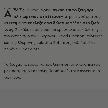
Α
πό τις 23 Ιανουαρίου
αγνοείται το
ζευγάρι
ηλικιωμένων στη Μεσσηνία
, με την κόρη τους
να εκτιμά ότι
επέλεξαν να δώσουν τέλος στη ζωή
τους
. Σε κάθε περίπτωση, οι έρευνες συνεχίζονται για
τον εντοπισμό του 83χρονου David Harrison Robinson
και της 80χρονης Lukretia Robinson, ενώ ήδη έχει
σημάνει Silver Alert.
Το ζευγάρι φέρεται να είχε ξεκινήσει από το σπίτι του
με προορισμό τη Μονεμβασιά και έκτοτε αγνοείται η
τύχη του.