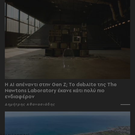
Η AI απέναντι στην Gen Z; Το debAIte της The
Newtons Laboratory έκανε κάτι πολύ πιο
ενδιαφέρον
Δημήτρης Αθανασιάδης