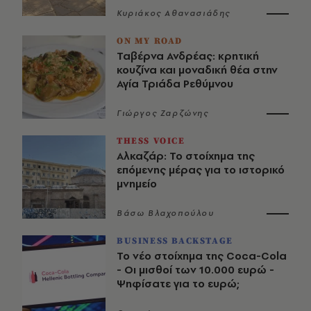
Κυριάκος Αθανασιάδης
ON MY ROAD
Ταβέρνα Ανδρέας: κρητική
κουζίνα και μοναδική θέα στην
Αγία Τριάδα Ρεθύμνου
Γιώργος Ζαρζώνης
THESS VOICE
Αλκαζάρ: Το στοίχημα της
επόμενης μέρας για το ιστορικό
μνημείο
Βάσω Βλαχοπούλου
BUSINESS BACKSTAGE
Το νέο στοίχημα της Coca-Cola
- Οι μισθοί των 10.000 ευρώ -
Ψηφίσατε για το ευρώ;