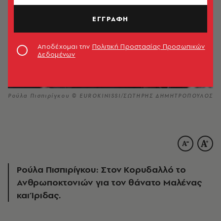
ΕΓΓΡΑΦΗ
Αποδέχομαι την
Πολιτική Προστασίας Προσωπικών
Δεδομένων
Ρούλα Πισπιρίγκου © EUROKINISSI/ΣΩΤΗΡΗΣ ΔΗΜΗΤΡΟΠΟΥΛΟΣ
Ρούλα Πισπιρίγκου: Στον Κορυδαλλό το
Ανθρωποκτονιών για τον θάνατο Μαλένας
και Ίριδας.