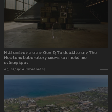
Η AI απέναντι στην Gen Z; Το debAIte της The
Newtons Laboratory έκανε κάτι πολύ πιο
ενδιαφέρον
Δημήτρης Αθανασιάδης