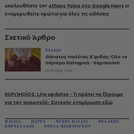
Ακολουθήστε την
Athens Voice στο Google News
κι
ενημερωθείτε πρώτοι για όλες τις ειδήσεις
Σχετικό Άρθρο
ΕΛΛΑΔΑ
Θάνατος Μαλένας & Ίριδας: Όλο το
πόρισμα Καλογρηά - Καρακούκη
01.07.2022, 14:57
ΚΟΡΩΝΟΪΟΣ: Live updates - Τι πρέπει να ξέρουμε
για τον κορωνοϊό- Συνεχής ενημέρωση εδώ
ΠΑΙΔΙΑ
ΠΑΤΡΑ
ΝΕΚΡΑ ΠΑΙΔΙΑ
ΦΥΛΑΚΕΣ
ΚΟΡΥΔΑΛΛΟΣ
ΡΟΥΛΑ ΠΙΣΠΙΡΙΓΚΟΥ