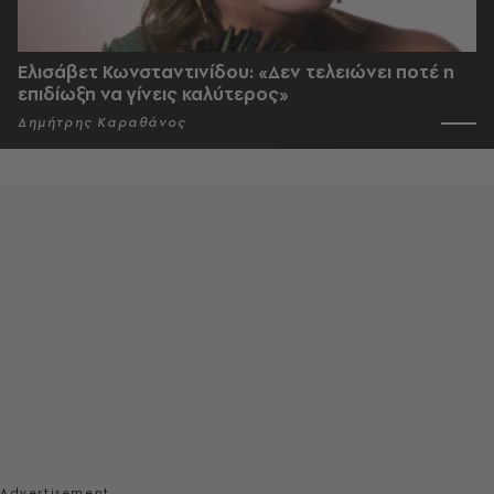
Ελισάβετ Κωνσταντινίδου: «Δεν τελειώνει ποτέ η
επιδίωξη να γίνεις καλύτερος»
Δημήτρης Καραθάνος