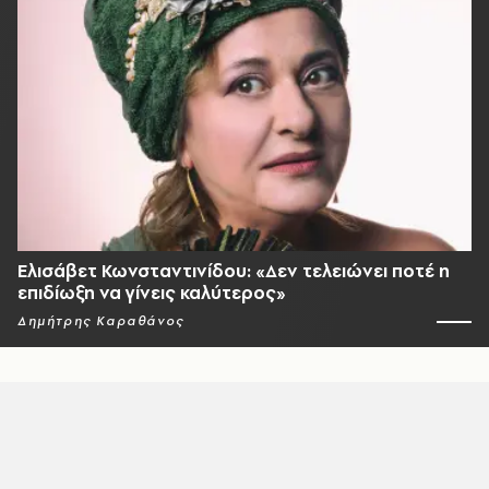
Ελισάβετ Κωνσταντινίδου: «Δεν τελειώνει ποτέ η
επιδίωξη να γίνεις καλύτερος»
Δημήτρης Καραθάνος