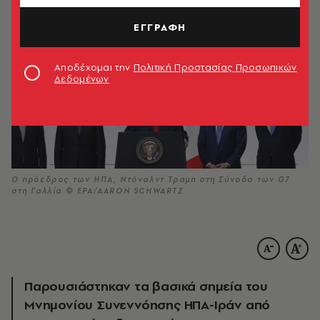
ΕΓΓΡΑΦΗ
Αποδέχομαι την
Πολιτική Προστασίας Προσωπικών
Δεδομένων
Ο πρόεδρος των ΗΠΑ, Ντόναλντ Τραμπ στη Σύνοδο των G7
στη Γαλλία © ΕΡΑ/AARON SCHWARTZ
Παρουσιάστηκαν τα βασικά σημεία του
Μνημονίου Συνεννόησης ΗΠΑ-Ιράν από