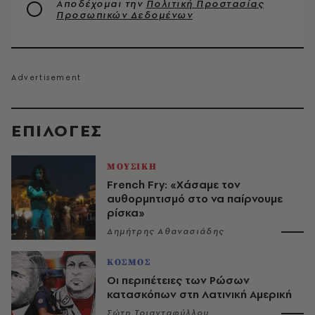
Αποδέχομαι την
Πολιτική Προστασίας
Προσωπικών Δεδομένων
EΠΙΛΟΓΈΣ
ΜΟΥΣΙΚΗ
French Fry: «Χάσαμε τον
αυθορμητισμό στο να παίρνουμε
ρίσκα»
Δημήτρης Αθανασιάδης
ΚΟΣΜΟΣ
Οι περιπέτειες των Ρώσων
κατασκόπων στη Λατινική Αμερική
Σώτη Τριανταφύλλου