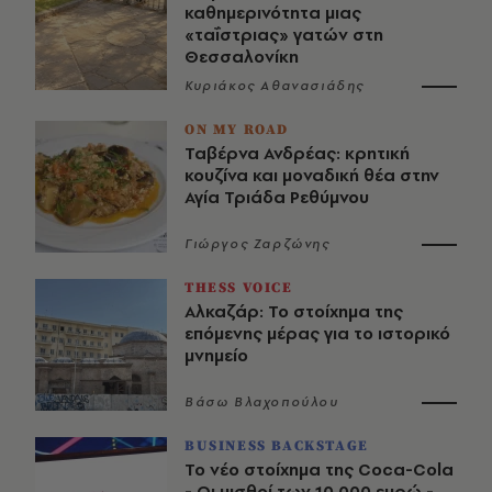
καθημερινότητα μιας
«ταΐστριας» γατών στη
Θεσσαλονίκη
Κυριάκος Αθανασιάδης
ON MY ROAD
Ταβέρνα Ανδρέας: κρητική
κουζίνα και μοναδική θέα στην
Αγία Τριάδα Ρεθύμνου
Γιώργος Ζαρζώνης
THESS VOICE
Αλκαζάρ: Το στοίχημα της
επόμενης μέρας για το ιστορικό
μνημείο
Βάσω Βλαχοπούλου
BUSINESS BACKSTAGE
Το νέο στοίχημα της Coca-Cola
- Οι μισθοί των 10.000 ευρώ -