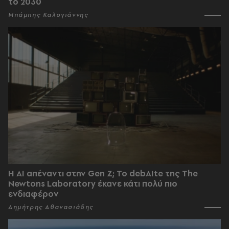
το 2030
Μπάμπης Καλογιάννης
Η AI απέναντι στην Gen Z; Το debAIte της The
Newtons Laboratory έκανε κάτι πολύ πιο
ενδιαφέρον
Δημήτρης Αθανασιάδης