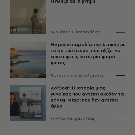
Η πλήξη και η μνήμη
Κυριάκος Αθανασιάδης
Η κρυφή παραλία της Αττικής με
το αστείο όνομα, που αξίζει να
επισκεφτείς έστω μία φορά
φέτος
Κωνσταντίνα Βουλγαρέλη
Αν(τ)οχή: Η ιστορία μιας
γυναίκας που αντέχει σχεδόν τα
πάντα. Μέχρι που δεν αντέχει
άλλο.
Μανίνα Ζουμπουλάκη