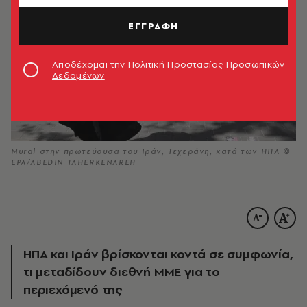
ΕΓΓΡΑΦΗ
Αποδέχομαι την
Πολιτική Προστασίας Προσωπικών
Δεδομένων
Mural στην πρωτεύουσα του Ιράν, Τεχεράνη, κατά των ΗΠΑ ©
EPA/ABEDIN TAHERKENAREH
ΗΠΑ και Ιράν βρίσκονται κοντά σε συμφωνία,
τι μεταδίδουν διεθνή ΜΜΕ για το
περιεχόμενό της