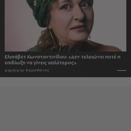
Ελισάβετ Κωνσταντινίδου: «Δεν τελειώνει ποτέ η
επιδίωξη να γίνεις καλύτερος»
Δημήτρης Καραθάνος