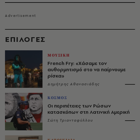
EΠΙΛΟΓΈΣ
ΜΟΥΣΙΚΗ
French Fry: «Χάσαμε τον
αυθορμητισμό στο να παίρνουμε
ρίσκα»
Δημήτρης Αθανασιάδης
ΚΟΣΜΟΣ
Οι περιπέτειες των Ρώσων
κατασκόπων στη Λατινική Αμερική
Σώτη Τριανταφύλλου