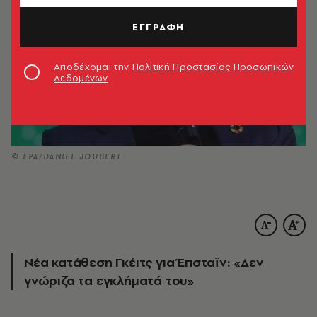
ΕΓΓΡΑΦΗ
Αποδέχομαι την
Πολιτική Προστασίας Προσωπικών
Δεδομένων
© EPA/DANIEL JOUBERT
Νέα κατάθεση Γκέιτς για Έπσταϊν: «Δεν
γνώριζα τα εγκλήματά του»