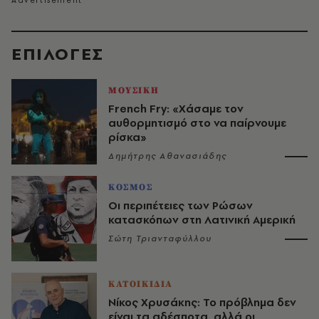
EΠΙΛΟΓΈΣ
ΜΟΥΣΙΚΗ
French Fry: «Χάσαμε τον
αυθορμητισμό στο να παίρνουμε
ρίσκα»
Δημήτρης Αθανασιάδης
ΚΟΣΜΟΣ
Οι περιπέτειες των Ρώσων
κατασκόπων στη Λατινική Αμερική
Σώτη Τριανταφύλλου
ΚΑΤΟΙΚΙΔΙΑ
Νίκος Χρυσάκης: Το πρόβλημα δεν
είναι τα αδέσποτα, αλλά οι