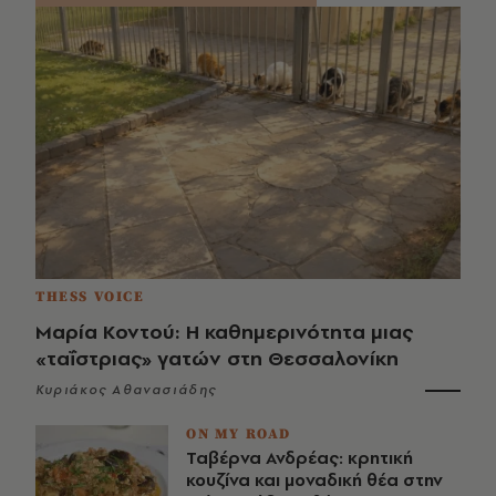
THESS VOICE
Μαρία Κοντού: Η καθημερινότητα μιας
«ταΐστριας» γατών στη Θεσσαλονίκη
Κυριάκος Αθανασιάδης
ON MY ROAD
Ταβέρνα Ανδρέας: κρητική
κουζίνα και μοναδική θέα στην