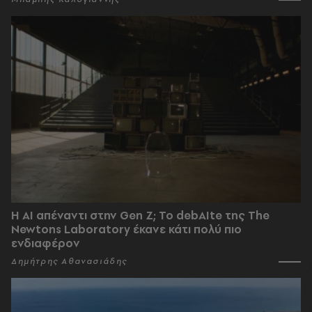
Η AI απέναντι στην Gen Z; Το debAIte της The
Newtons Laboratory έκανε κάτι πολύ πιο
ενδιαφέρον
Δημήτρης Αθανασιάδης