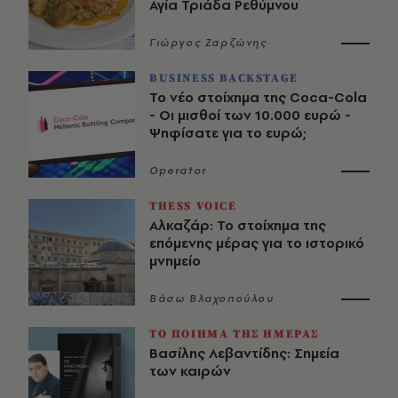
Αγία Τριάδα Ρεθύμνου
Γιώργος Ζαρζώνης
BUSINESS BACKSTAGE
Το νέο στοίχημα της Coca-Cola
- Οι μισθοί των 10.000 ευρώ -
Ψηφίσατε για το ευρώ;
Operator
THESS VOICE
Αλκαζάρ: Το στοίχημα της
επόμενης μέρας για το ιστορικό
μνημείο
Βάσω Βλαχοπούλου
ΤΟ ΠΟΙΗΜΑ ΤΗΣ ΗΜΕΡΑΣ
Βασίλης Λεβαντίδης: Σημεία
των καιρών