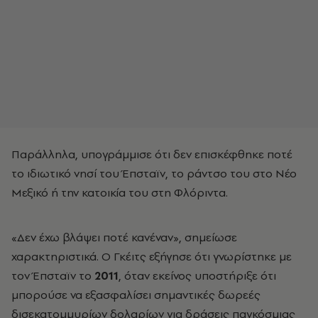
Παράλληλα, υπογράμμισε ότι δεν επισκέφθηκε ποτέ
το ιδιωτικό νησί του Έπσταϊν, το ράντσο του στο Νέο
Μεξικό ή την κατοικία του στη Φλόριντα.
«Δεν έχω βλάψει ποτέ κανέναν», σημείωσε
χαρακτηριστικά. Ο Γκέιτς εξήγησε ότι γνωρίστηκε με
τον Έπσταϊν το
2011
, όταν εκείνος υποστήριξε ότι
μπορούσε να εξασφαλίσει σημαντικές δωρεές
δισεκατομμυρίων δολαρίων για δράσεις παγκόσμιας