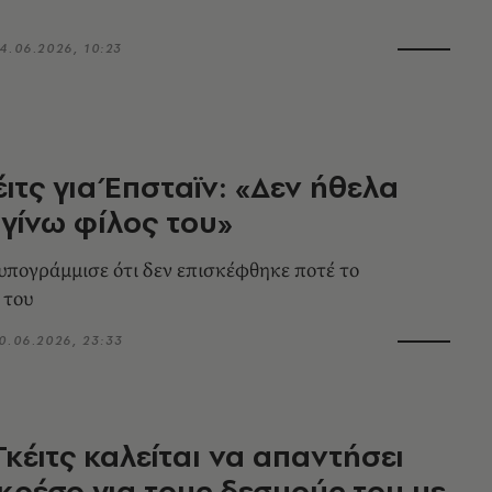
4.06.2026, 10:23
έιτς για Έπσταϊν: «Δεν ήθελα
 γίνω φίλος του»
πογράμμισε ότι δεν επισκέφθηκε ποτέ το
 του
0.06.2026, 23:33
Γκέιτς καλείται να απαντήσει
κρέσο για τους δεσμούς του με