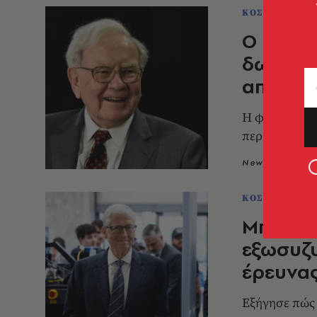
ΚΟΣΜΟΣ
Ο Γουόρ
δωρεές 
αποκαλύ
Η φετινή ετή
περίπου 6 δισ
Newsroom
1
ΚΟΣΜΟΣ
Μπιλ Γκ
εξωσυζυ
έρευνας
Εξήγησε πώς 