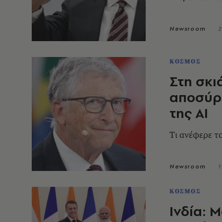
Newsroom
2
ΚΟΣΜΟΣ
Στη σκι
αποσύρε
της AI
Tι ανέφερε τ
Newsroom
1
ΚΟΣΜΟΣ
Ινδία: 