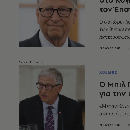
τον Έπσ
Ο συνιδρυτής
των θυρών εν
Αντιπροσώπ
Newsroom
1
ΚΟΣΜΟΣ
Ο Μπιλ 
για την
«Μετανιώνω γ
ο ιδρυτής της
Newsroom
0