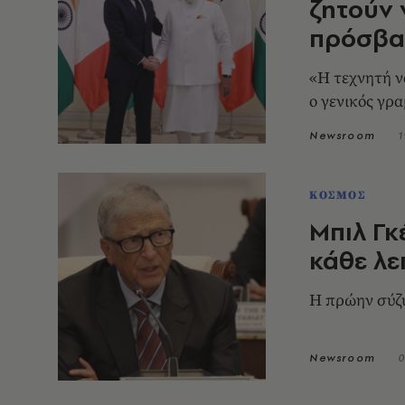
ζητούν 
πρόσβα
«Η τεχνητή ν
ο γενικός γρ
Newsroom
1
ΚΟΣΜΟΣ
Μπιλ Γκ
κάθε λε
Η πρώην σύζυ
Newsroom
0