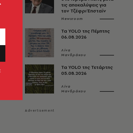
ς
τις αποκαλύψεις για
τον Τζέφρι Έπσταϊν
Newsroom
Τα YOLO της Πέμπτης
06.08.2026
Λίνα
Μανδράκου
Τα YOLO της Τετάρτης
ν
05.08.2026
Λίνα
Μανδράκου