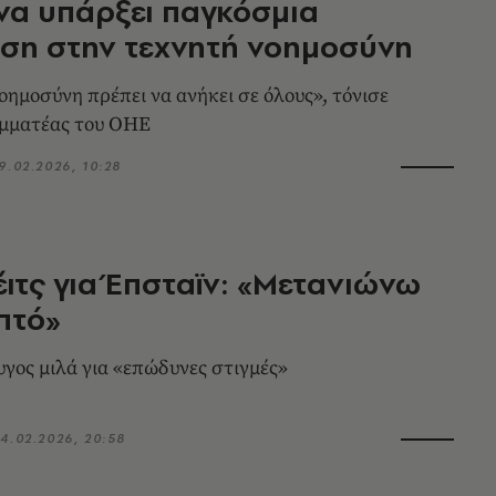
να υπάρξει παγκόσμια
ση στην τεχνητή νοημοσύνη
οημοσύνη πρέπει να ανήκει σε όλους», τόνισε
αμματέας του ΟΗΕ
9.02.2026, 10:28
έιτς για Έπσταϊν: «Μετανιώνω
πτό»
γος μιλά για «επώδυνες στιγμές»
4.02.2026, 20:58