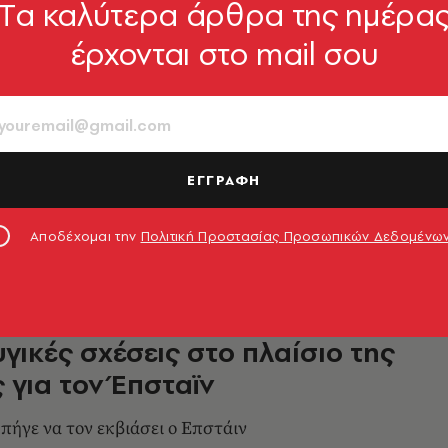
Tα καλύτερα άρθρα της ημέρα
έρχονται στο mail σου
εν Μπάφετ σταματά τις
στο Ίδρυμα Γκέιτς μετά τις
ψεις για τον Τζέφρι Έπσταϊν
σια φιλανθρωπική δωρεά του ανέρχεται σε
ΕΓΓΡΑΦΗ
. δολάρια
4.07.2026, 16:29
Αποδέχομαι την
Πολιτική Προστασίας Προσωπικών Δεδομένω
έιτς: Αποκάλυψε τρεις
γικές σχέσεις στο πλαίσιο της
 για τον Έπσταϊν
πήγε να τον εκβιάσει ο Επστάιν