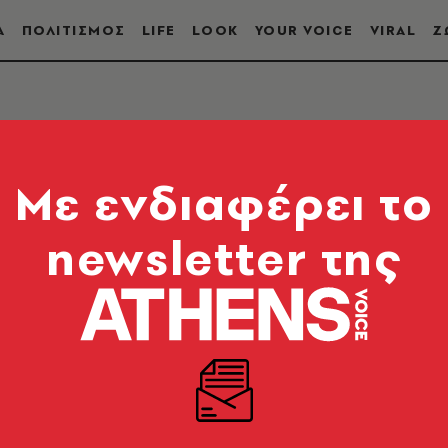
Α
ΠΟΛΙΤΙΣΜΟΣ
LIFE
LOOK
YOUR VOICE
VIRAL
Ζ
Mε ενδιαφέρει το
newsletter της