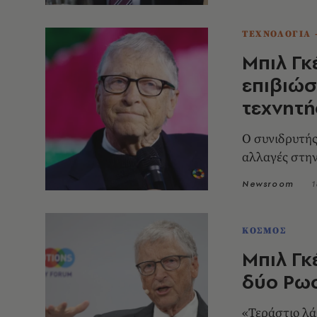
ΤΕΧΝΟΛΟΓΙΑ 
Μπιλ Γκ
επιβιώσ
τεχνητ
Ο συνιδρυτής
αλλαγές στην
Newsroom
1
ΚΟΣΜΟΣ
Μπιλ Γκ
δύο Ρω
«Τεράστιο λά