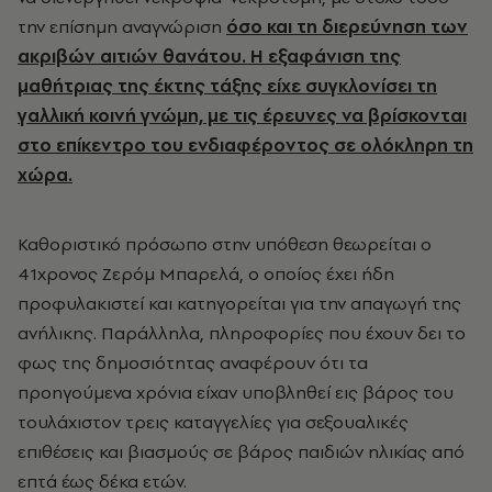
την επίσημη αναγνώριση
όσο και τη διερεύνηση των
ακριβών αιτιών θανάτου. Η εξαφάνιση της
μαθήτριας της έκτης τάξης είχε συγκλονίσει τη
γαλλική κοινή γνώμη, με τις έρευνες να βρίσκονται
στο επίκεντρο του ενδιαφέροντος σε ολόκληρη τη
χώρα.
Καθοριστικό πρόσωπο στην υπόθεση θεωρείται ο
41χρονος Ζερόμ Μπαρελά, ο οποίος έχει ήδη
προφυλακιστεί και κατηγορείται για την απαγωγή της
ανήλικης. Παράλληλα, πληροφορίες που έχουν δει το
φως της δημοσιότητας αναφέρουν ότι τα
προηγούμενα χρόνια είχαν υποβληθεί εις βάρος του
τουλάχιστον τρεις καταγγελίες για σεξουαλικές
επιθέσεις και βιασμούς σε βάρος παιδιών ηλικίας από
επτά έως δέκα ετών.