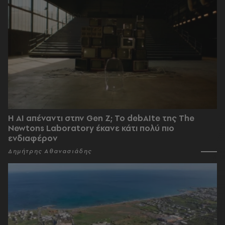
Η AI απέναντι στην Gen Z; Το debAIte της The
Newtons Laboratory έκανε κάτι πολύ πιο
ενδιαφέρον
Δημήτρης Αθανασιάδης