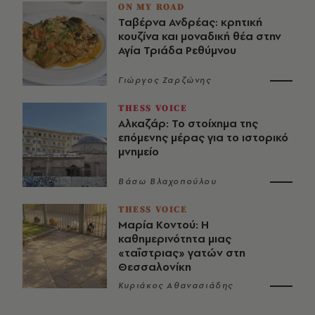
ON MY ROAD
Ταβέρνα Ανδρέας: κρητική
κουζίνα και μοναδική θέα στην
Αγία Τριάδα Ρεθύμνου
Γιώργος Ζαρζώνης
THESS VOICE
Αλκαζάρ: Το στοίχημα της
επόμενης μέρας για το ιστορικό
μνημείο
Βάσω Βλαχοπούλου
THESS VOICE
Μαρία Κοντού: Η
καθημερινότητα μιας
«ταΐστριας» γατών στη
Θεσσαλονίκη
Κυριάκος Αθανασιάδης