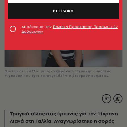
ΕΓΓΡΑΦΗ
Αποδέχομαι την
Πολιτική Προστασίας Προσωπικών
Δεδομένων
Θρίλερ στη Γαλλία με την εξαφάνιση 11χρονης - Ύποπτος
41χρονος που έχει καταγγελθεί για βιασμούς ανηλίκων
Τραγικό τέλος στις έρευνες για την 11χρονη
Λιανά στη Γαλλία: Αναγνωρίστηκε η σορός