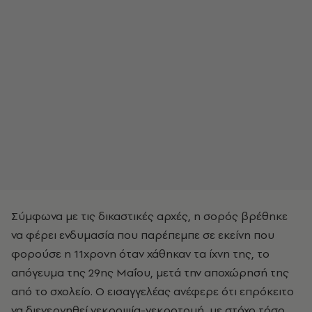
Σύμφωνα με τις δικαστικές αρχές, η σορός βρέθηκε
να φέρει ενδυμασία που παρέπεμπε σε εκείνη που
φορούσε η 11χρονη όταν χάθηκαν τα ίχνη της, το
απόγευμα της 29ης Μαΐου, μετά την αποχώρησή της
από το σχολείο. Ο εισαγγελέας ανέφερε ότι επρόκειτο
να διενεργηθεί νεκροψία-νεκροτομή, με στόχο τόσο