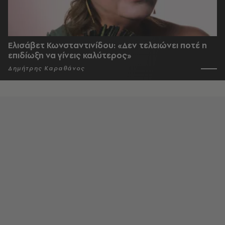
Ελισάβετ Κωνσταντινίδου: «Δεν τελειώνει ποτέ η
επιδίωξη να γίνεις καλύτερος»
Δημήτρης Καραθάνος