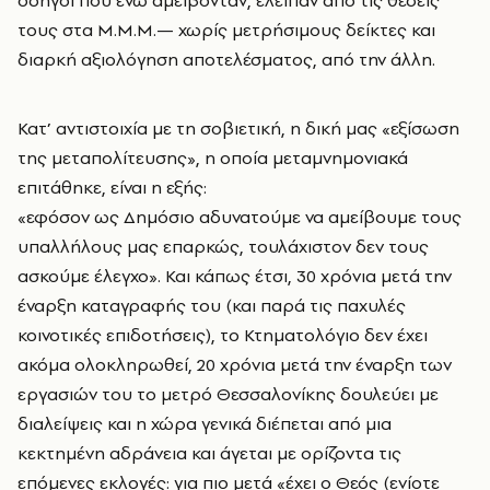
οδηγοί που ενώ αμείβονταν, έλειπαν από τις θέσεις
τους στα Μ.Μ.Μ.— χωρίς μετρήσιμους δείκτες και
διαρκή αξιολόγηση αποτελέσματος, από την άλλη.
Κατ’ αντιστοιχία με τη σοβιετική, η δική μας «εξίσωση
της μεταπολίτευσης», η οποία μεταμνημονιακά
επιτάθηκε, είναι η εξής:
«εφόσον ως Δημόσιο αδυνατούμε να αμείβουμε τους
υπαλλήλους μας επαρκώς, τουλάχιστον δεν τους
ασκούμε έλεγχο». Και κάπως έτσι, 30 χρόνια μετά την
έναρξη καταγραφής του (και παρά τις παχυλές
κοινοτικές επιδοτήσεις), το Κτηματολόγιο δεν έχει
ακόμα ολοκληρωθεί, 20 χρόνια μετά την έναρξη των
εργασιών του το μετρό Θεσσαλονίκης δουλεύει με
διαλείψεις και η χώρα γενικά διέπεται από μια
κεκτημένη αδράνεια και άγεται με ορίζοντα τις
επόμενες εκλογές: για πιο μετά «έχει ο Θεός (ενίοτε