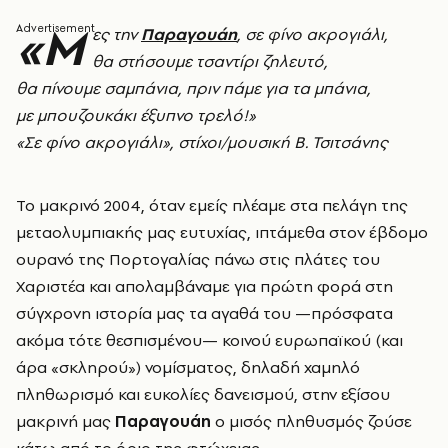
«Μ
ες την
Παραγουάη
, σε φίνο ακρογιάλι,
θα στήσουμε τσαντίρι ζηλευτό,
θα πίνουμε σαμπάνια, πριν πάμε για τα μπάνια,
με μπουζουκάκι έξυπνο τρελό!»
«Σε φίνο ακρογιάλι», στίχοι/μουσική Β. Τσιτσάνης
Το μακρινό 2004, όταν εμείς πλέαμε στα πελάγη της
μεταολυμπιακής μας ευτυχίας, ιπτάμεθα στον έβδομο
ουρανό της Πορτογαλίας πάνω στις πλάτες του
Χαριστέα και απολαμβάναμε για πρώτη φορά στη
σύγχρονη ιστορία μας τα αγαθά του —πρόσφατα
ακόμα τότε θεσπισμένου— κοινού ευρωπαϊκού (και
άρα «σκληρού») νομίσματος, δηλαδή χαμηλό
πληθωρισμό και ευκολίες δανεισμού, στην εξίσου
μακρινή μας
Παραγουάη
ο μισός πληθυσμός ζούσε