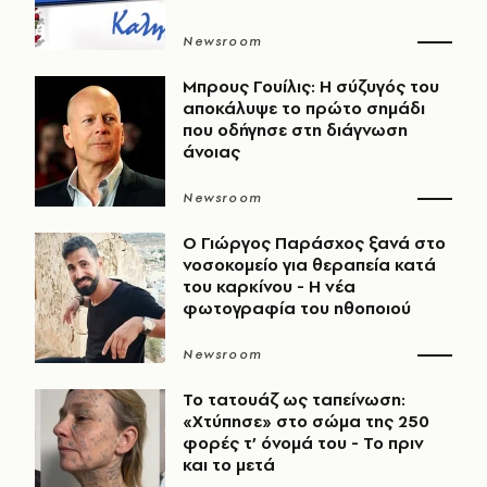
Newsroom
Μπρους Γουίλις: Η σύζυγός του
αποκάλυψε το πρώτο σημάδι
που οδήγησε στη διάγνωση
άνοιας
Newsroom
O Γιώργος Παράσχος ξανά στο
νοσοκομείο για θεραπεία κατά
του καρκίνου - Η νέα
φωτογραφία του ηθοποιού
Newsroom
Το τατουάζ ως ταπείνωση:
«Χτύπησε» στο σώμα της 250
φορές τ’ όνομά του - Το πριν
και το μετά